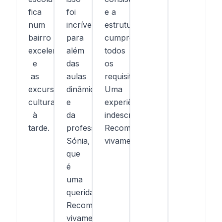
fica
foi
e a
num
incrível,
estrutura
bairro
para
cumpre
excelente)
além
todos
e
das
os
as
aulas
requisitos.
excursões
dinâmicas
Uma
culturais
e
experiência
à
da
indescritível!
tarde.
professora
Recomendo
Sónia,
vivamente!
que
é
uma
querida!
Recomendo
vivamente