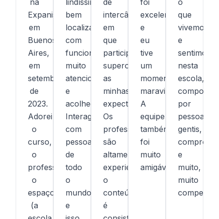
na
lindíssima,
de
foi
o
Expanish
bem
intercâmbio
excelente
que
em
localizada,
em
e
vivemos
Buenos
com
que
eu
e
Aires,
funcionários
participei
tive
sentimos
em
muito
superou
um
nesta
setembro
atenciosos
as
momento
escola,
de
e
minhas
maravilhoso.
composta
2023.
acolhedores.
expectativas.
A
por
Adorei
Interagi
Os
equipe
pessoas
o
com
professores
também
gentis,
curso,
pessoas
são
foi
compromet
o
de
altamente
muito
e
professor,
todo
experientes,
amigável.
muito,
o
o
o
muito
espaço
mundo
conteúdo
competent
(a
e
é
escola
isso
consistente