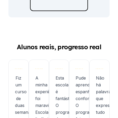
Alunos reais, progresso real
Fiz
A
Esta
Pude
Não
um
minha
escola
aprender
há
curso
experiência
é
espanhol
palavras
de
foi
fantástica!
confortavelmente.
que
duas
maravilhosa!
O
O
expressem
semanas
Escola
programa
programa
tudo