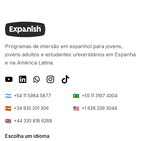
Programas de imersão em espanhol para jovens,
jovens adultos e estudantes universitários em Espanha
e na América Latina.
🇦🇷
🇧🇷
+54 11 5984 5877
+55 11 3197 4304
🇪🇸
🇺🇸
+34 932 201 306
+1 628 239 3044
🇬🇧
+44 330 818 6288
Escolha um idioma