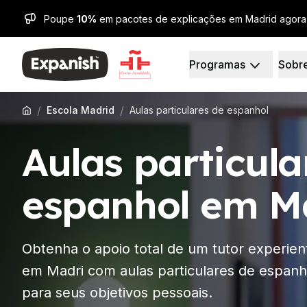
Poupe
10%
em pacotes de explicações em Madrid agor
Programas
Sobr
Escolas de Espanhol
Quem somos
Destinos
Quem somos
Barcelona
A nossa equipe
/
/
Escola Madrid
Aulas particulares de espanhol
Escola de Espanhol de
O nosso impacto
Aulas de espanhol em 
Carreiras
Aulas particula
Curso noturno em gru
Porquê Expanish
Cursos de longa duraç
Métodos de Ensino
Programa para maiores
Acreditações
espanhol em M
Programa para maiores
Saúde e Segurança
Preparação para o Ex
Sustentabilidade
Preparação para o Ex
Diversidade e Compro
Obtenha o apoio total de um tutor experie
Aulas Particulares
Experiência do Aluno
Madrid
Depoimentos
em Madri com aulas particulares de espanh
Escola de Espanhol de 
Os nossos Centros de
para seus objetivos pessoais.
Aulas de espanhol em 
Partners