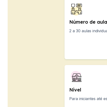
Preparação para o Ex
Acampamentos de Ver
Destinos
Barcelona
Número de aula
Acampamento de Verã
2 a 30 aulas individ
Jovens Adultos
Madrid
Acampamento de Verã
Jovens Adultos
Málaga
Acampamento de Verã
Jovens Adultos
Costa Rica
Acampamento de Verã
Programas por idade
Nível
Campos de férias (12-1
Barcelona
Para iniciantes até 
Madrid