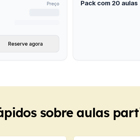
Pack com 20 aulas
ão
Preço
line
ame DELE
ame SIELE
Reserve agora
grupo
po
ão
line
ame DELE
ame SIELE
Sessões sazonais
ápidos sobre aulas part
po
line
ame DELE