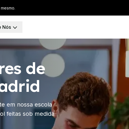
a mesmo.
e Nós
 Barcelona
grupo
res de
po
ão
 de 30 anos
adrid
 de 50 anos
ame DELE
ame SIELE
misso
nte em nossa escola
ol feitas sob medida
Madrid
 Estudo
grupo