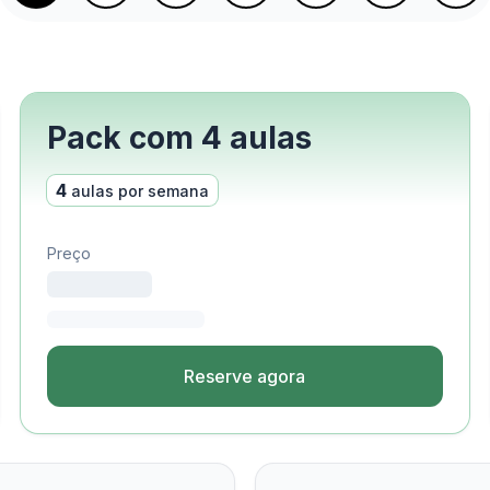
rupo
ão
 de 50 anos
ame DELE
ame SIELE
Pack com 4 aulas
Costa Rica
4
aulas por semana
upo
rupo de Surf
Preço
ão
espanhol
adultos
Reserve agora
grupo
grupo
po