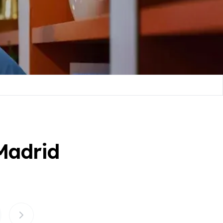
Madrid
8
9
10
11
12
13
14