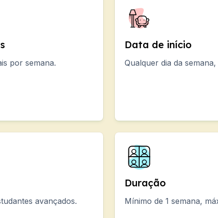
ame SIELE
ão
s
Data de início
o
uais por semana.
Qualquer dia da semana, 
o
o
o
Duração
7 anos)
estudantes avançados.
Mínimo de 1 semana, má