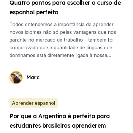
Quatro pontos para escolher o curso de
espanhol perfeito
Todos entendemos a importância de aprender
novos idiomas não só pelas vantagens que nos
garante no mercado de trabalho – também foi
comprovado que a quantidade de línguas que
dominamos está diretamente ligada à nossa
capacidade cognitiva e saúde mental. E na hora de
expandir o horizonte linguístico, nós, brasileiros,
Marc
quase sempre escolhemos aprender Espanhol. E
escolhemos muito bem: o idioma hispânico é o
segundo mais falado no mundo, perdendo apenas
para o Mandarim, e ocupa o terceiro lugar no
Aprender espanhol
ranking de idiomas mais importantes para se falar
Por que a Argentina é perfeita para
na atualidade, atrás novamente de Mandarim e
Árabe.
estudantes brasileiros aprenderem