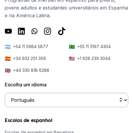
jovens adultos e estudantes universitários em Espanha
e na América Latina.
🇦🇷
🇧🇷
+54 11 5984 5877
+55 11 3197 4304
🇪🇸
🇺🇸
+34 932 201 306
+1 628 239 3044
🇬🇧
+44 330 818 6288
Escolha um idioma
Escolas de espanhol
Escolas de espanhol em Barcelona