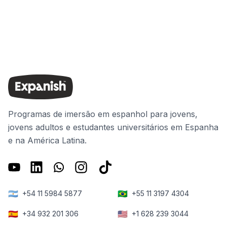
Programas de imersão em espanhol para jovens,
jovens adultos e estudantes universitários em Espanha
e na América Latina.
🇦🇷
🇧🇷
+54 11 5984 5877
+55 11 3197 4304
🇪🇸
🇺🇸
+34 932 201 306
+1 628 239 3044