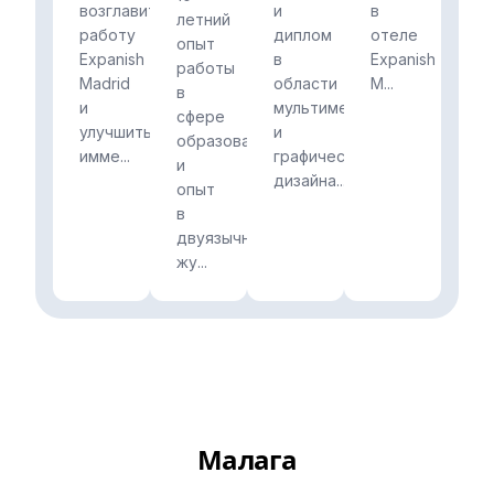
возглавить
и
в
летний
работу
диплом
отеле
опыт
Expanish
в
Expanish
работы
Madrid
области
M...
в
и
мультимедиа
сфере
улучшить
и
образования
имме...
графического
и
дизайна...
опыт
в
двуязычной
жу...
Малага