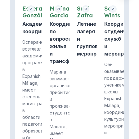
Esperanza
Marina
Saúl
Sei
González
García
Zafra
Wints
Академический
Координатор
Летние
Координатор
координатор
по
лагеря
студенчески
вопросам
и
служб
Эсперанса
жилья
групповые
и
возглавляет
и
мероприятия
мероприяти
академическую
трансферов
программу
Сей
в
оказывает
Марина
Expanish
поддержку
занимается
Málaga,
ученикам
организацией
имеет
школы
прибытия
степень
Expanish
и
магистра
Málaga,
проживания
в
координируя
студентов
области
культурные
в
педагогического
мероприятия
Малаге,
образования
и
имеет
и бо...