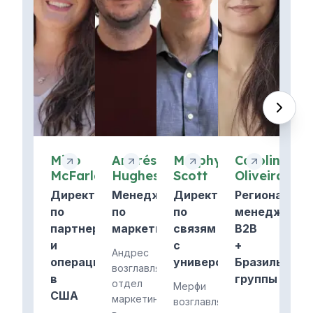
Miko
Andrés
Murphy
Caroline
McFarland
Hughes
Scott
Oliveira
Директор
Менеджер
Директор
Региональны
по
по
по
менеджер
партнерствам
маркетингу
связям
B2B
и
с
+
Андрес
операциям
университетом
Бразильские
возглавляет
в
группы
отдел
Мерфи
США
маркетинга
возглавляет