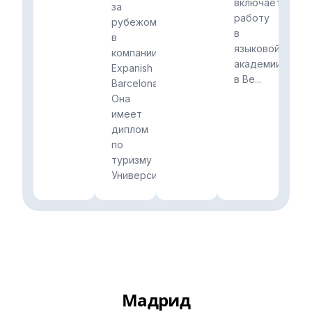
включает
за
работу
рубежом
в
в
языковой
компании
академии
Expanish
в Ве...
Barcelona.
Она
имеет
диплом
по
туризму
Университе...
Мадрид