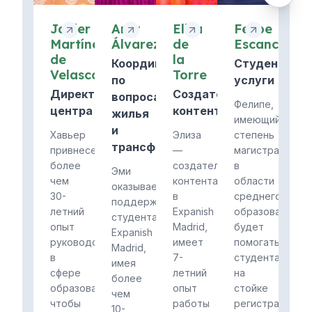
Javier
Amy
Elisa
Felipe
Martínez
Álvarez
de
Escanciano
de
la
Координатор
Студенчески
Velasco
Torre
по
услуги
Директор
Создатель
вопросам
Фелипе,
центра
контента
жилья
имеющий
и
Хавьер
Элиза
степень
трансферов
привнесет
—
магистра
более
создательница
в
Эми
чем
контента
области
оказывает
30-
в
среднего
поддержку
летний
Expanish
образования,
студентам
опыт
Madrid,
будет
Expanish
руководства
имеет
помогать
Madrid,
в
7-
студентам
имея
сфере
летний
на
более
образования,
опыт
стойке
чем
чтобы
работы
регистрации
10-