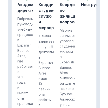
Академический
Координатор
Координатор
Инструктор
директор
студенческих
по
служб
жилищным
Габриэль
и
вопросам
руководит
мероприятий
учебным
Марина
процессом
занимается
Жаклин
в
управлением
занимается
Expanish
студенческим
внеучебной
Buenos
жильем
деятельностью
Aires,
в
в
где
Expanish
Expanish
работает
Buenos
Buenos
с
Aires,
Aires,
2013
выпускница
имея
года,
факультета
10-
и
психологии
летний
имеет
Буэнос-
опыт
опыт
Айресского
работы
преподавания
унив...
в