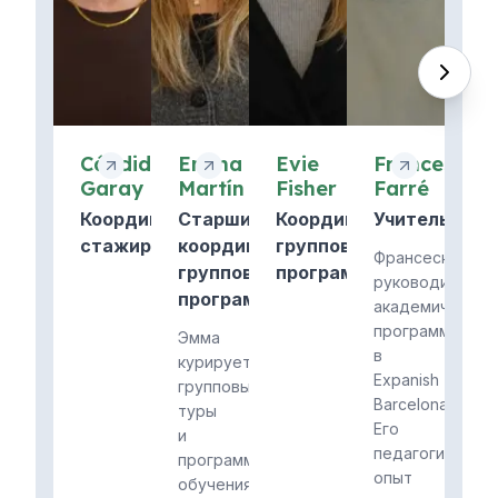
Cándida
Emma
Evie
Francesc
Garay
Martín
Fisher
Farré
Координатор
Старший
Координатор
Учитель
стажировок
координатор
групповых
Франсеск
групповой
программ
руководит
программы
академической
программой
Эмма
в
курирует
Expanish
групповые
Barcelona.
туры
Его
и
педагогический
программы
опыт
обучения