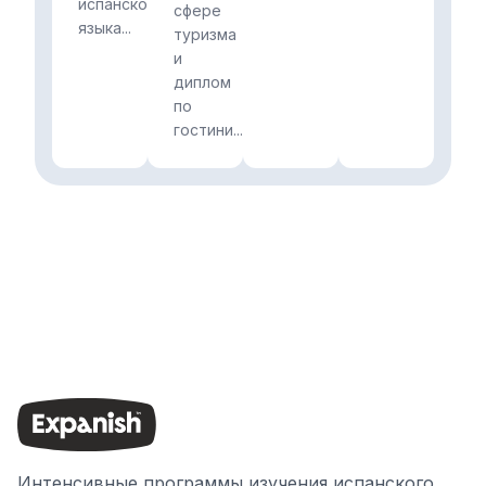
испанского
сфере
языка...
туризма
и
диплом
по
гостини...
Интенсивные программы изучения испанского