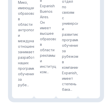
в
отдел
Мико,
Expanish
по
имеющая
Buenos
связям
образование
Aires.
с
в
Он
университетами
области
имеет
и
антропологии
высшее
развитию
и
образование
программ
международных
в
обучения
отношений,
области
за
занимается
рекламы
рубежом
разработкой
и
в
наших
институциональных
компании
программ
ком...
Expanish,
обучения
имеет
за
степень
рубе...
бака...