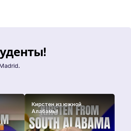
туденты!
Madrid.
Кирстен из южной
Алабамы!