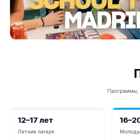
Долгосрочные курсы
Частные уроки
Онлайн-курсы испанс
Подготовка к экзаме
Подготовка к экзамен
30-49 лет
Групповые занятия и
Вечерний групповой 
Долгосрочные курсы
Частные уроки
Онлайн-курсы испанс
Подготовка к экзаме
Программы, 
Подготовка к экзамен
Более 50 лет
Более 50 программ, с
Вечерний групповой 
12–17 лет
16–2
Частные уроки
Онлайн-курсы испанс
Летние лагеря
Молоды
Bildungsurlaub