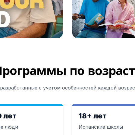
кого языка
ну DELE
у SIELE
спанским языком
курс
Программы по возраст
кого языка
ну DELE
разработанные с учетом особенностей каждой возрас
у SIELE
езонные сессии.
курс
0 лет
18+ лет
кого языка
е люди
Испанские школы