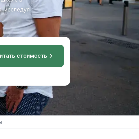
, исследуя
итать стоимость
ы