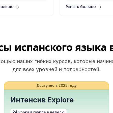
больше
Узнать больше
ну DELE
у SIELE
сы испанского языка 
мощью наших гибких курсов, которые начин
для всех уровней и потребностей.
Доступно в 2025 году
Интенсив Explore
ту
ет)
24
урока в группе в неделю