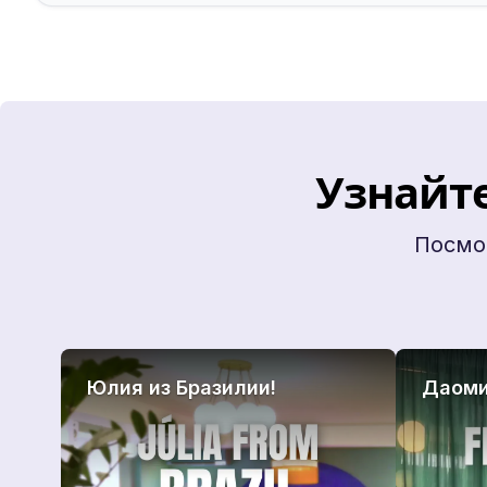
Узнайте
Посмот
Юлия из Бразилии!
Даоми