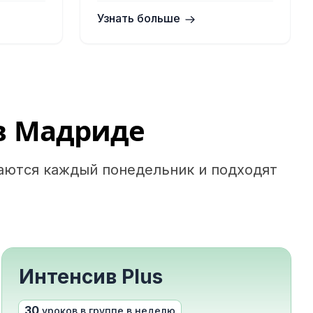
Узнать больше
в Мадриде
аются каждый понедельник и подходят
Интенсив Plus
30
уроков в группе в неделю