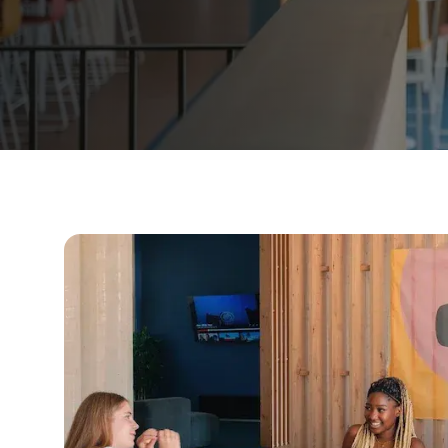
Вечерний групповой курс
Долгосрочные курсы
Программа для лиц старше 50 
Подготовка к экзамену DELE
Подготовка к экзамену SIELE
Частные уроки
Малага
Испанская школа Малаги
Групповые занятия испанским 
Вечерний групповой курс
Долгосрочные курсы
Программа для лиц старше 50 
Подготовка к экзамену DELE
Подготовка к экзамену SIELE
Частные уроки
Буэнос-Айрес
Буэнос-Айресская школа испан
Групповые занятия испанским 