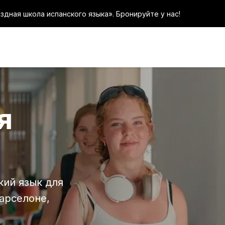
дная школа испанского языка». Бронируйте у нас!
селоне
языком
я
лет
лет
сть
кий язык для
Барселоне,
языком