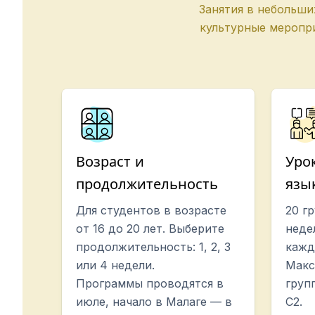
Долгосрочные курсы
Занятия в небольши
Частные уроки
культурные меропр
Онлайн-курсы испанского язык
Подготовка к экзамену DELE
Подготовка к экзамену SIELE
30-49 лет
Групповые занятия испанским 
Вечерний групповой курс
Долгосрочные курсы
Частные уроки
Возраст и
Уро
Онлайн-курсы испанского язык
продолжительность
язы
Подготовка к экзамену DELE
Подготовка к экзамену SIELE
Для студентов в возрасте
20 г
Более 50 лет
от 16 до 20 лет. Выберите
неде
Более 50 программ, сезонные с
продолжительность: 1, 2, 3
кажд
Вечерний групповой курс
или 4 недели.
Макс
Частные уроки
Программы проводятся в
груп
Онлайн-курсы испанского язык
июле, начало в Малаге — в
C2.
Bildungsurlaub