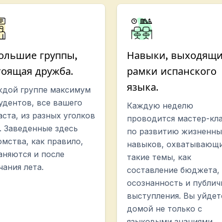
ольшие группы,
Навыки, выходящи
тоящая дружба.
рамки испанского
языка.
ждой группе максимум
тудентов, все вашего
Каждую неделю
аста, из разных уголков
проводится мастер-кл
. Заведенные здесь
по развитию жизненны
омства, как правило,
навыков, охватывающ
аняются и после
такие темы, как
чания лета.
составление бюджета,
осознанность и публи
выступления. Вы уйдет
домой не только с
языковыми знаниями.