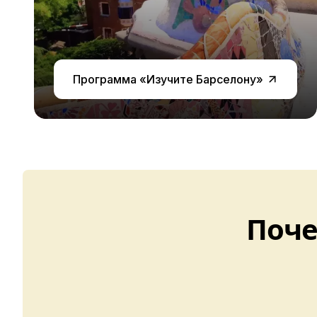
Барселона
Мадрид
Малага
Коста-Рика
Молодые люди (16-20 лет)
Программа «Изучите Барселону»
Барселона
Мадрид
Малага
Поче