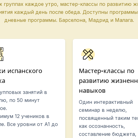
х группах каждое утро, мастер-классы по развитию 
иятия каждый день после обеда. Доступны программы
а
дневные программы. Барселона, Мадрид и Малага.
языком
ки испанского
Мастер-классы по
а
ка
развитию жизнен
навыков
рупповых занятий в
лю, по 50 минут
Один интерактивный
ессии.
ое.
семинар в неделю,
имум 12 учеников в
посвященный таким те
пе. Все уровни от A1 до
как осознанность,
а
составление бюджета,