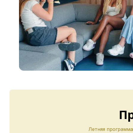
Вечерний групповой курс
Долгосрочные курсы
Программа для лиц старше 50 
Подготовка к экзамену DELE
Подготовка к экзамену SIELE
Частные уроки
Коста-Рика
Школа испанского языка в Кос
Курсы испанского языка в Сам
Испанский и серфинг
Долгосрочные курсы
Частные уроки испанского язы
Программы по возрасту
16-20 лет
Программы для молодежи
Групповые занятия испанским 
П
18-29 лет
Групповые занятия испанским 
Вечерний групповой курс
Летняя программа 