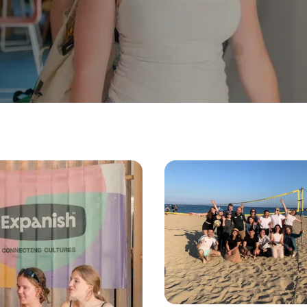
лет
языком
лет
ского языка
языком