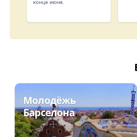
конце июня.
CSN
Подготовка к экзамену DELE
Подготовка к экзамену SIELE
Летние лагеря
Направления
Барселона
Летний лагерь
Молодые люди
Мадрид
Летний лагерь
Молодые люди
Малага
Летний лагерь
Молодёжь
Молодые люди
Коста-Рика
Барселона
Летний лагерь
Программы по возрасту
Летние лагеря (12-17 лет)