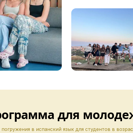
лет
та-Рике
аре
ка
языком
рограмма для молоде
языком
погружения в испанский язык для студентов в возраст