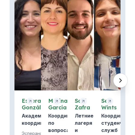
Esperanza
Marina
Saúl
Sei
González
García
Zafra
Wints
Академический
Координатор
Летние
Координатор
координатор
по
лагеря
студенчески
вопросам
и
служб
Эсперанса