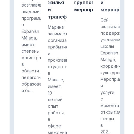
жилья
групповые
и
возглавляет
и
мероприятия
мероприяти
академическую
трансферов
программу
Сей
в
оказывает
Марина
Expanish
поддержку
занимается
Málaga,
ученикам
организацией
имеет
школы
прибытия
степень
Expanish
и
магистра
Málaga,
проживания
в
координируя
студентов
области
культурные
в
педагогического
мероприятия
Малаге,
образования
и
имеет
и бо...
услуги
10-
с
летний
момента
опыт
открытия
работы
школы
в
в
сфере
202...
международных