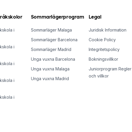
råkskolor
Sommarlägerprogram
Legal
skola i
Sommarläger Malaga
Juridisk Information
Sommarläger Barcelona
Cookie Policy
skola i
Sommarläger Madrid
Integritetspolicy
Unga vuxna Barcelona
Bokningsvillkor
skola i
Unga vuxna Malaga
Juniorprogram Regler
och villkor
Unga vuxna Madrid
skola i
skola i