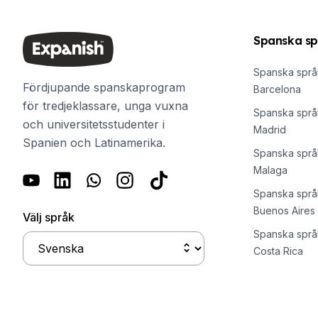
Kvällsgruppskurs
Långtidskurser
Spanska sp
50+-programmet
Provförberedelse DELE
Spanska språk
Provförberedelse SIELE
Fördjupande spanskaprogram
Barcelona
CSN
för tredjeklassare, unga vuxna
Spanska språk
Privatlektioner
och universitetsstudenter i
Madrid
Costa Rica
Spanien och Latinamerika.
Costa Ricas spanska skola
Spanska språk
Intensiv gruppkurs
Malaga
Intensivkurs och surfgruppkurs
Spanska språk
Långtidskurser
Buenos Aires
Välj språk
CSN
Privata spanska lektioner
Spanska språk
Program efter ålder
Costa Rica
16–20 år
Unga vuxna program
Spanska grupplektioner