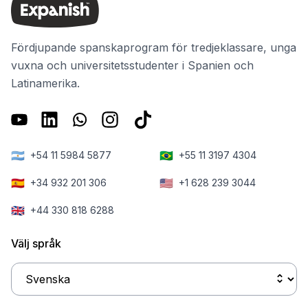
Fördjupande spanskaprogram för tredjeklassare, unga
vuxna och universitetsstudenter i Spanien och
Latinamerika.
🇦🇷
🇧🇷
+54 11 5984 5877
+55 11 3197 4304
🇪🇸
🇺🇸
+34 932 201 306
+1 628 239 3044
🇬🇧
+44 330 818 6288
Välj språk