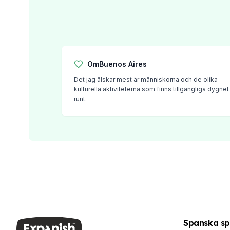
Kvällsgruppskurs
Långtidskurser
50+-programmet
Provförberedelse DELE
Provförberedelse SIELE
Om
Buenos Aires
CSN
Det jag älskar mest är människorna och de olika
Privatlektioner
kulturella aktiviteterna som finns tillgängliga dygnet
Costa Rica
runt.
Costa Ricas spanska skola
Intensiv gruppkurs
Intensivkurs och surfgruppkurs
Långtidskurser
CSN
Privata spanska lektioner
Program efter ålder
16–20 år
Unga vuxna program
Spanska grupplektioner
Spanska sp