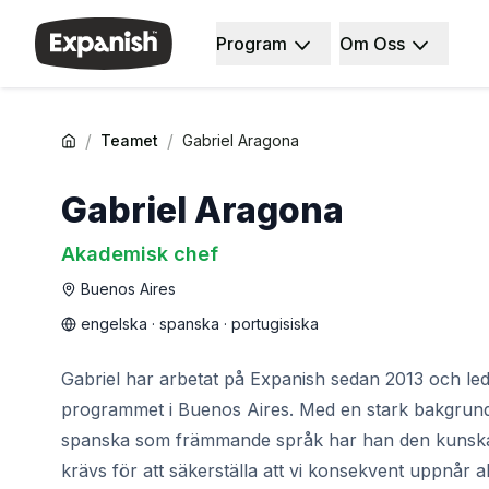
Program
Om Oss
Spanskskolor
Vilka vi är
Destinationer
Om oss
Barcelona
Vårt team
Barcelona spanska skola
Vår påverkan
/
/
Teamet
Gabriel Aragona
Spanska grupplektioner
Karriärer
Kvällsgruppskurs
Varför Expanish
Gabriel Aragona
Långtidskurser
Undervisningsmetoder
30+-programmet
Ackrediteringar
Akademisk chef
50+-programmet
Hälsa och säkerhet
Buenos Aires
Provförberedelse DELE
Hållbarhet
Provförberedelse SIELE
Mångfald & Engagemang
engelska · spanska · portugisiska
CSN
Studenterfarenhet
Privatlektioner
Rekommendationer
Gabriel har arbetat på Expanish sedan 2013 och le
Madrid
Våra studiecentra
programmet i Buenos Aires. Med en stark bakgrund
Spanska skolan i Madrid
Partners
spanska som främmande språk har han den kunsk
Spanska grupplektioner
krävs för att säkerställa att vi konsekvent uppnår 
Kvällsgruppskurs