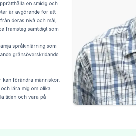
upprätthålla en smidig och
ter är avgörande för att
tifrån deras nivå och mål,
bba framsteg samtidigt som
främja språkinlärning som
merande gränsöverskridande
ser kan förändra människor.
, och lära mig om olika
ela tiden och vara på