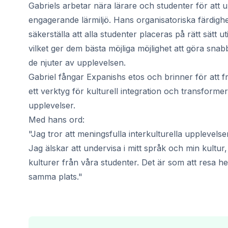
Långtidskurser
Gabriels arbetar nära lärare och studenter för att 
50+-programmet
engagerande lärmiljö. Hans organisatoriska färdighe
Provförberedelse DELE
säkerställa att alla studenter placeras på rätt sätt u
Provförberedelse SIELE
vilket ger dem bästa möjliga möjlighet att göra sna
CSN
de njuter av upplevelsen.
Privatlektioner
Gabriel fångar Expanishs etos och brinner för att 
Malaga
Malaga spanska skola
ett verktyg för kulturell integration och transfor
Spanska grupplektioner
upplevelser.
Kvällsgruppskurs
Med hans ord:
Långtidskurser
"Jag tror att meningsfulla interkulturella upplevel
50+-programmet
Jag älskar att undervisa i mitt språk och min kultur
Provförberedelse DELE
kulturer från våra studenter. Det är som att resa h
Provförberedelse SIELE
CSN
samma plats."
Privatlektioner
Buenos Aires
Spanska skolan i Buenos Aires
Spanska grupplektioner