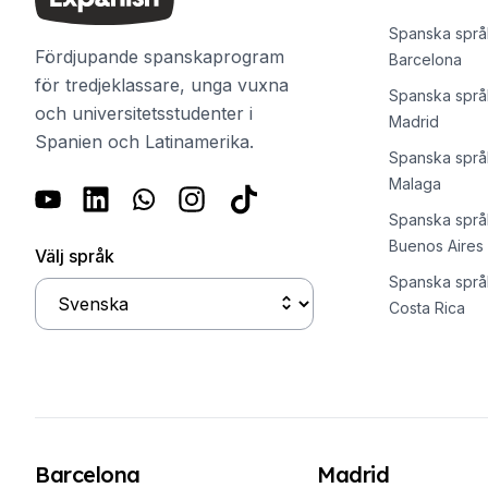
18–29 år
Spanska grupplektioner
Spanska språk
Kvällsgruppskurs
Fördjupande spanskaprogram
Barcelona
Långtidskurser
för tredjeklassare, unga vuxna
Spanska språk
Privatlektioner
och universitetsstudenter i
Madrid
Spanska onlinekurser
Spanien och Latinamerika.
Spanska språk
CSN
Malaga
Provförberedelse DELE
Provförberedelse SIELE
Spanska språk
30-49 years
Buenos Aires
Välj språk
Spanska grupplektioner
Spanska språk
Kvällsgruppskurs
Costa Rica
Långtidskurser
Privatlektioner
Spanska onlinekurser
CSN
Provförberedelse DELE
Provförberedelse SIELE
Barcelona
Madrid
50+ år