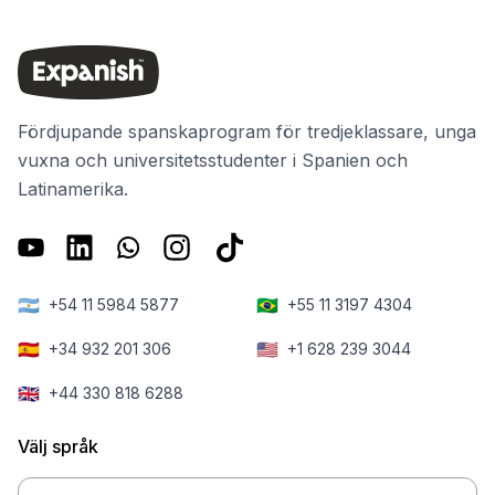
Fördjupande spanskaprogram för tredjeklassare, unga
vuxna och universitetsstudenter i Spanien och
Latinamerika.
🇦🇷
🇧🇷
+54 11 5984 5877
+55 11 3197 4304
🇪🇸
🇺🇸
+34 932 201 306
+1 628 239 3044
🇬🇧
+44 330 818 6288
Välj språk