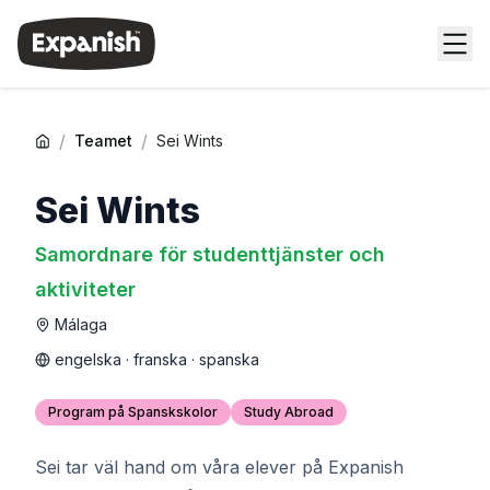
/
/
Teamet
Sei Wints
Sei Wints
Samordnare för studenttjänster och
aktiviteter
Málaga
engelska · franska · spanska
Program på Spanskskolor
Study Abroad
Sei tar väl hand om våra elever på Expanish