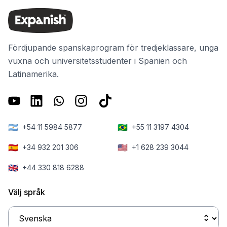
Fördjupande spanskaprogram för tredjeklassare, unga
vuxna och universitetsstudenter i Spanien och
Latinamerika.
🇦🇷
🇧🇷
+54 11 5984 5877
+55 11 3197 4304
🇪🇸
🇺🇸
+34 932 201 306
+1 628 239 3044
🇬🇧
+44 330 818 6288
Välj språk