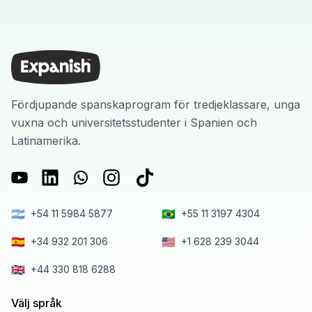
Fördjupande spanskaprogram för tredjeklassare, unga
vuxna och universitetsstudenter i Spanien och
Latinamerika.
🇦🇷
🇧🇷
+54 11 5984 5877
+55 11 3197 4304
🇪🇸
🇺🇸
+34 932 201 306
+1 628 239 3044
🇬🇧
+44 330 818 6288
Välj språk