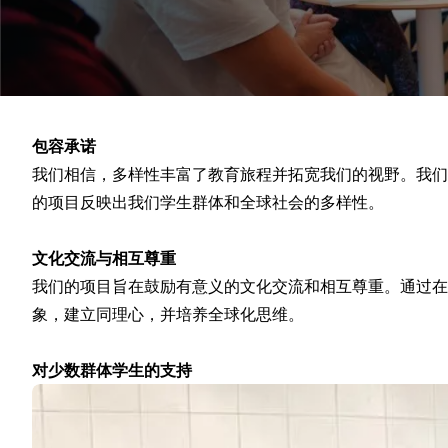
50岁以上人士计划
DELE 考试准备
考试准备 SIELE
私人课程
马拉加
马拉加西班牙语学校
包容承诺
西班牙语小组课程
我们相信，多样性丰富了教育旅程并拓宽我们的视野。我们
晚间团体课程
的项目反映出我们学生群体和全球社会的多样性。
长期课程
50岁以上人士计划
DELE 考试准备
文化交流与相互尊重
考试准备 SIELE
我们的项目旨在鼓励有意义的文化交流和相互尊重。通过在
私人课程
象，建立同理心，并培养全球化思维。
布宜诺斯艾利斯
布宜诺斯艾利斯西班牙语学校
对少数群体学生的支持
西班牙语小组课程
晚间团体课程
长期课程
50岁以上人士计划