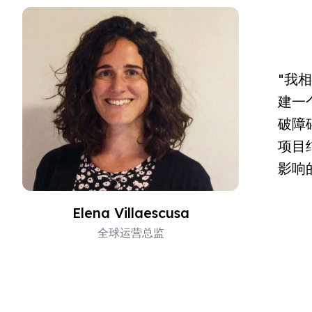
"我
建一
破障
项目
影响
Elena Villaescusa
全球运营总监