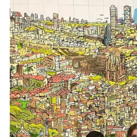
DELE 考试准备
考试准备 SIELE
私人课程
哥斯达黎加
哥斯达黎加西班牙语学校
强化小组课程
强化冲浪团体课程
长期课程
私人西班牙语课程
按年龄划分的节目
16-20岁
青年成人项目
西班牙语小组课程
18-29岁
西班牙语小组课程
晚间团体课程
长期课程
私人课程