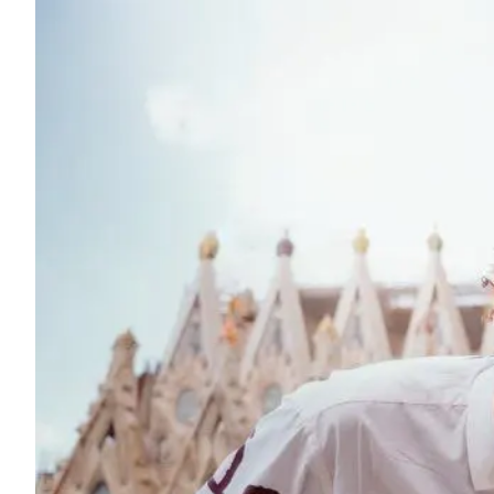
哥斯达黎加
青年人（16-20岁）
巴塞罗那
马德里
马拉加