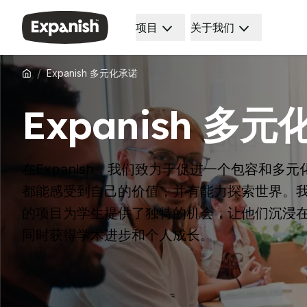
项目
关于我们
西班牙语学校
我们是谁
目的地
关于我们
巴塞罗那
我们的团队
/
Expanish 多元化承诺
巴塞罗那西班牙语学校
我们的影响
西班牙语小组课程
职业机会
Expanish 多
晚间团体课程
为什么要扩张
长期课程
教学方法
30岁以上人士计划
认证
50岁以上人士计划
健康与安全
在Expanish，我们致力于促进一个包容和多
DELE 考试准备
可持续发展
都能感受到自己的价值，并有能力探索世界。
考试准备 SIELE
多元化与承诺
的项目为学生提供了独特的机会，让他们沉浸
私人课程
学生经历
马德里
感言
同时获得学术进步和个人成长。
马德里西班牙语学校
我们的学习中心
西班牙语小组课程
晚间团体课程
长期课程