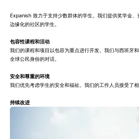
考试准备 SIELE
夏令营
Expanish 致力于支持少数群体的学生。我们提供奖
目的地
边缘化的社区的学生。
巴塞罗那
夏令营
年轻人
包容性课程和活动
马德里
我们的课程和项目以包容为重点进行开发。我们与西班牙和
夏令营
全球公民身份的对话。
年轻人
马拉加
安全和尊重的环境
夏令营
我们优先考虑学生的安全和福祉。我们的工作人员接受了相
年轻人
哥斯达黎加
夏令营
持续改进
按年龄划分的节目
夏令营（12-17岁）
巴塞罗那
马德里
马拉加