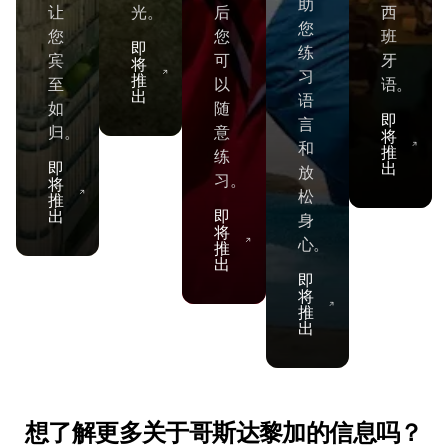
助
让
光。
后
西
您
您
您
班
即
练
宾
可
牙
将
习
推
至
以
语。
出
语
如
随
即
言
归。
意
将
和
推
练
即
出
放
习。
将
松
推
出
即
身
将
心。
推
出
即
将
推
出
想了解更多关于哥斯达黎加的信息吗？