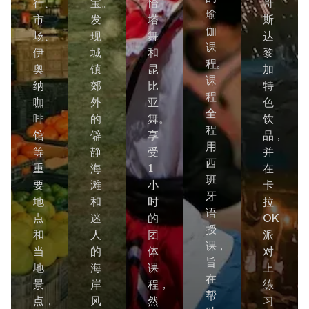
行、
宝。
恰
哥
瑜
市
发
塔
斯
伽
场、
现
舞
达
课
伊
城
和
黎
程。
奥
镇
昆
加
课
纳
郊
比
特
程
咖
外
亚
色
全
啡
的
舞。
饮
程
馆
僻
享
品，
用
等
静
受
并
西
重
海
1
在
班
要
滩
小
卡
牙
地
和
时
拉
语
点
迷
的
OK
授
和
人
团
派
课，
当
的
体
对
旨
地
海
课
上
在
景
岸
程，
练
帮
点，
风
然
习