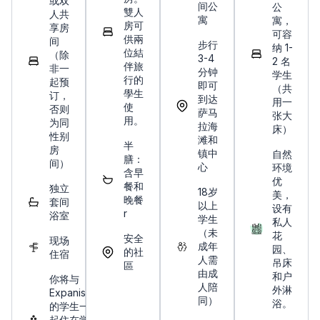
或双
间公
公
雙人
人共
寓
寓，
房可
享房
可容
供兩
间
步行
纳 1-
位結
（除
3-4
2 名
伴旅
非一
分钟
学生
行的
起预
即可
（共
學生
订，
到达
用一
使
否则
萨马
张大
用。
为同
拉海
床）
性别
滩和
半
房
镇中
自然
膳：
间）
心
环境
含早
优
餐和
独立
18岁
美，
晚餐
套间
以上
设有
r
浴室
学生
私人
（未
花
安全
现场
成年
园、
的社
住宿
人需
吊床
區
由成
和户
你将与​​
人陪
外淋
Expanish
同）
浴。
的学生一
起住在学