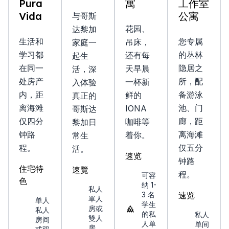
Pura
寓
工作室
Vida
公寓
与哥斯
花园、
达黎加
生活和
您专属
吊床，
家庭一
学习都
的丛林
还有每
起生
在同一
隐居之
天早晨
活，深
处房产
所，配
一杯新
入体验
内，距
备游泳
鲜的
真正的
离海滩
池、门
IONA
哥斯达
仅四分
廊，距
咖啡等
黎加日
钟路
离海滩
着你。
常生
程。
仅五分
活。
速览
钟路
住宅特
速覽
程。
可容
色
纳 1-
私人
3 名
速览
單人
单人
学生
房或
私人
的私
私人
雙人
房间
人单
单间
房。