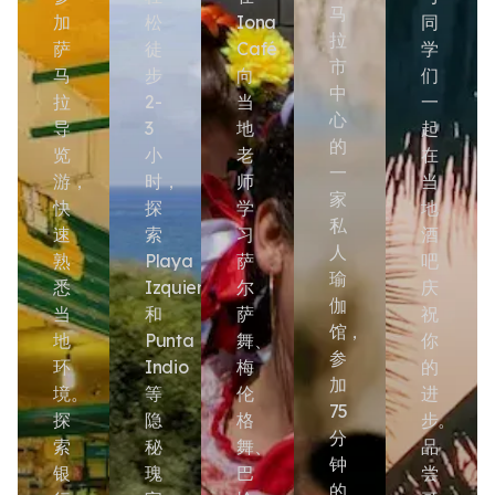
马
加
松
Iona
同
拉
萨
徒
Café
学
市
马
步
向
们
中
拉
2-
当
一
心
导
3
地
起
的
览
小
老
在
一
游，
时，
师
当
家
快
探
学
地
私
速
索
习
酒
人
熟
Playa
萨
吧
瑜
悉
Izquierda
尔
庆
伽
当
和
萨
祝
馆，
地
Punta
舞、
你
参
环
Indio
梅
的
加
境。
等
伦
进
75
探
隐
格
步。
分
索
秘
舞、
品
钟
银
瑰
巴
尝
的