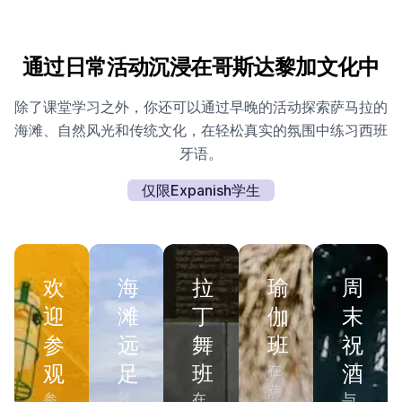
通过日常活动沉浸在哥斯达黎加文化中
除了课堂学习之外，你还可以通过早晚的活动探索萨马拉的
海滩、自然风光和传统文化，在轻松真实的氛围中练习西班
牙语。
仅限Expanish学生
欢
海
拉
瑜
周
迎
滩
丁
伽
末
参
远
舞
班
祝
观
足
班
酒
在
萨
参
轻
在
与