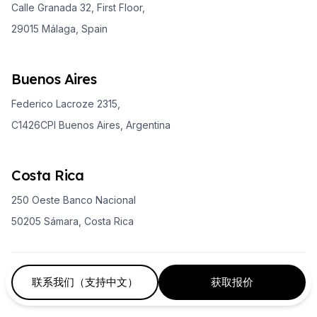
Calle Granada 32, First Floor,
29015 Málaga, Spain
Buenos Aires
Federico Lacroze 2315,
C1426CPI Buenos Aires, Argentina
Costa Rica
250 Oeste Banco Nacional
50205 Sámara, Costa Rica
Copyright © 2010 – 2026 Expanish. All rights reserved
联系我们（支持中文）
获取报价