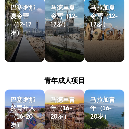
巴塞罗那
马德里夏
马拉加夏
夏令营
令营（12-
令营（12-
（12-17
17岁）
17岁）
岁）
青年成人项目
巴塞罗那
马德里青
马拉加青
的青年人
年（16-
年（16-
（16-20
20岁）
20岁）
岁）