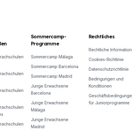
haben unsere erfahrenen Lehrer nach den 10 Top
Ratschlägen für schnellsten Erfolg gefragt. Hier
findest Du die Antworten.
Sommercamp-
Rechtliches
len
Programme
Rechtliche Informatio
rachschulen
Sommercamp Málaga
Cookies-Richtlinie
Sommercamp Barcelona
Datenschutzrichtlinie
rachschulen
Sommercamp Madrid
Bedingungen und
Junge Erwachsene
Konditionen
rachschulen
Barcelona
Geschäftsbedingunge
Junge Erwachsene
für Juniorprogramme
rachschulen
Málaga
es
Junge Erwachsene
rachschulen
Madrid