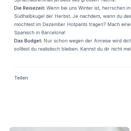
Costa Rica
Die Reisezeit:
Wenn bei uns Winter ist, herrschen i
Sommercamp
Südhalbkugel der Herbst. Je nachdem, wann du deine
Programme nach Alter
möchtest im Dezember Hotpants tragen? Mach einen 
Sommercamps (12-17 Jahre)
Spanisch in Barcelona!
Barcelona
Madrid
Das Budget:
Nur schon wegen der Anreise wird dich 
Málaga
solltest du realistisch bleiben. Kannst du dir nicht 
Costa Rica
Junge Erwachsene (16-20 Jahre)
Barcelona
Madrid
Teilen
Málaga