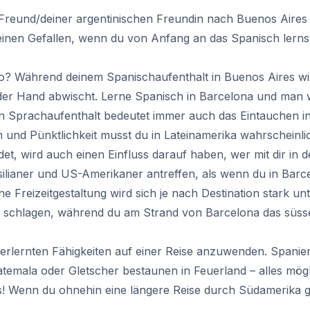
Freund/deiner argentinischen Freundin nach Buenos Aires 
h einen Gefallen, wenn du von Anfang an das Spanisch lern
 Während deinem Spanischaufenthalt in Buenos Aires wir
der Hand abwischt. Lerne Spanisch in Barcelona und man wir
n Sprachaufenthalt bedeutet immer auch das Eintauchen in
n und Pünktlichkeit musst du in Lateinamerika wahrscheinl
t, wird auch einen Einfluss darauf haben, wer mit dir in d
ilianer und US-Amerikaner antreffen, als wenn du in Barc
 Freizeitgestaltung wird sich je nach Destination stark un
 schlagen, während du am Strand von Barcelona das süsse 
erlernten Fähigkeiten auf einer Reise anzuwenden. Spanien h
uatemala oder Gletscher bestaunen in Feuerland – alles mö
ss! Wenn du ohnehin eine längere Reise durch Südamerika g