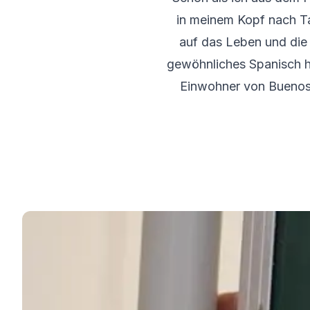
50+ Programm
in meinem Kopf nach T
Prüfungsvorbereitung DELE
Prüfungsvorbereitung SIELE
auf das Leben und die S
Privatunterricht
gewöhnliches Spanisch hie
Málaga
Einwohner von Buenos 
Spanischschule in Málaga
Gruppen-Spanischunterricht
Abendlicher Gruppenkurs
Langzeitkurse
50+ Programm
Prüfungsvorbereitung DELE
Prüfungsvorbereitung SIELE
Privatunterricht
Buenos Aires
Spanische Schule in Buenos Aire
Gruppen-Spanischunterricht
Abendlicher Gruppenkurs
Langzeitkurse
50+ Programm