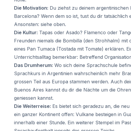
Prüfungsvorbereitung DELE
Die Motivation:
Du ziehst zu deinem argentinischen 
Prüfungsvorbereitung SIELE
Barcelona? Wenn dem so ist, tust du dir tatsächlic
Bildungsurlaub
Barcelona
Ansonsten: siehe oben.
Madrid
Die Kultur:
Tapas oder Asado? Flamenco oder Tango?
Málaga
Freunden niemals die Bombilla (den Strohhalm) mit 
Buenos Aires
eines Pan Tumaca (Tostada mit Tomate) erklären. Ei
Costa Rica
Unterrichtsalltag bemerkbar: Betreffend Organisatio
Sommercamps
Das Drumherum:
Wo sich deine Sprachschule befinde
Reiseziele
Barcelona
Sprachkurs in Argentinien wahrscheinlich mehr Bras
Sommercamp
grossen Teil aus Europa stammen werden. Auch deine
Junge Erwachsene
Buenos Aires kannst du dir die Nächte um die Ohren
Madrid
geniessen kannst.
Sommercamp
Die Weiterreise:
Es bietet sich geradezu an, die neu 
Junge Erwachsene
ein ganzer Kontinent offen: Vulkane besteigen in G
Málaga
Sommercamp
innerhalb einer Stunde. Ein weiterer Stempel im Pa
Junge Erwachsene
Sprachaufenthalt jenseits des grossen Teichs.