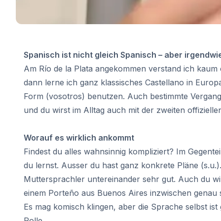
Online-Spanischkurse
Bildungsurlaub
Prüfungsvorbereitung DELE
Prüfungsvorbereitung SIELE
30-49 Jahre
Spanisch ist nicht gleich Spanisch – aber irgendwi
Gruppen-Spanischunterricht
Am Río de la Plata angekommen verstand ich kaum e
Abendlicher Gruppenkurs
dann lerne ich ganz klassisches Castellano in Europa
Langzeitkurse
Privatunterricht
Form (vosotros) benutzen. Auch bestimmte Vergange
Online-Spanischkurse
und du wirst im Alltag auch mit der zweiten offiziel
Bildungsurlaub
Prüfungsvorbereitung DELE
Worauf es wirklich ankommt
Prüfungsvorbereitung SIELE
Findest du alles wahnsinnig kompliziert? Im Gegenteil
Über 50 Jahre
du lernst. Ausser du hast ganz konkrete Pläne (s.u.
Über 50 Programme, saisonale K
Abendlicher Gruppenkurs
Muttersprachler untereinander sehr gut. Auch du wi
Privatunterricht
einem Porteño aus Buenos Aires inzwischen genau s
Online-Spanischkurse
Es mag komisch klingen, aber die Sprache selbst ist
Bildungsurlaub
Rolle.