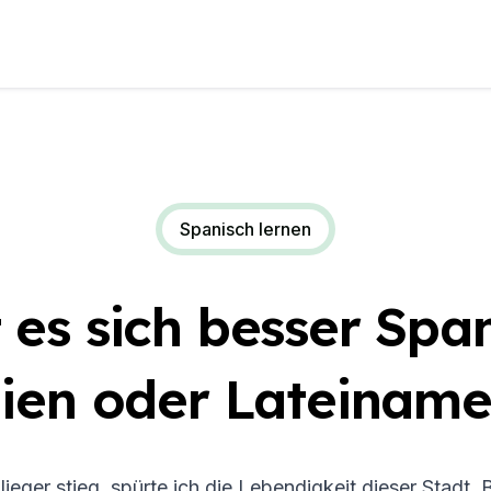
Spanisch lernen
 es sich besser Span
ien oder Lateiname
ieger stieg, spürte ich die Lebendigkeit dieser Stadt.