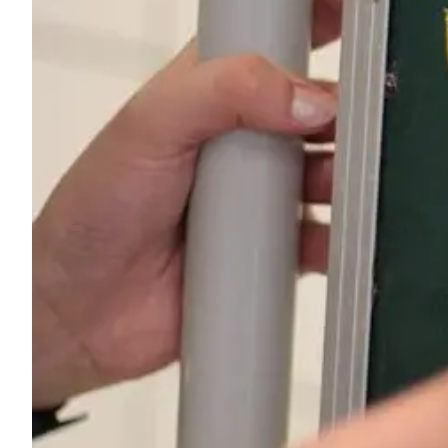
Prüfungsvorbereitung DELE
Prüfungsvorbereitung SIELE
Privatunterricht
Costa Rica
Spanischschule in Costa Rica
Intensivgruppenkurs
Intensiv- und Surf-Gruppenkurs
Langzeitkurse
Privater Spanischunterricht
Programme nach Alter
16-20 Jahre
Programme für junge Erwachsen
Gruppen-Spanischunterricht
18-29 Jahre
Gruppen-Spanischunterricht
Abendlicher Gruppenkurs
Langzeitkurse
Privatunterricht