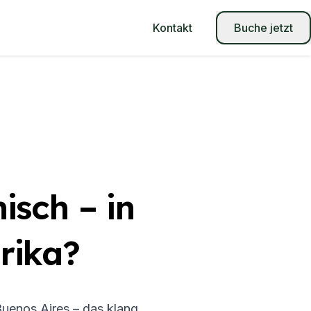
Kontakt
Buche jetzt
isch – in
rika?
 Buenos Aires – das klang