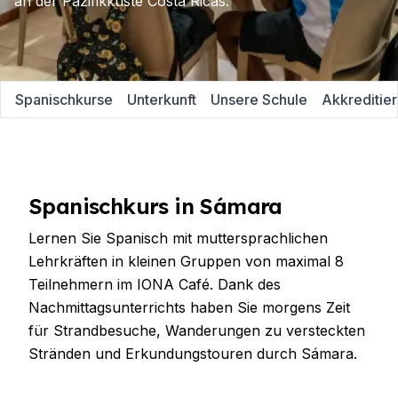
an der Pazifikküste Costa Ricas.
Spanischkurse
Unterkunft
Unsere Schule
Akkreditie
Spanischkurs in Sámara
Lernen Sie Spanisch mit muttersprachlichen
Lehrkräften in kleinen Gruppen von maximal 8
Teilnehmern im IONA Café. Dank des
Nachmittagsunterrichts haben Sie morgens Zeit
für Strandbesuche, Wanderungen zu versteckten
Stränden und Erkundungstouren durch Sámara.