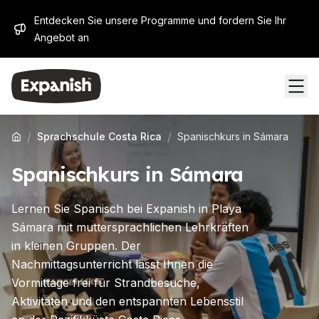
Entdecken Sie unsere Programme und fordern Sie Ihr
Angebot an
/
/
Sprachschule Costa Rica
Spanischkurs in Sámara
Spanischkurs in Sámara
Lernen Sie Spanisch bei Expanish in Playa
Sámara mit muttersprachlichen Lehrkräften
in kleinen Gruppen. Der
Nachmittagsunterricht lässt Ihnen die
Vormittage frei für Strandbesuche,
Aktivitäten und den entspannten Lebensstil