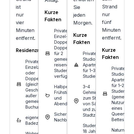
Alltag.
Strand
ist
Sie
Kurze
nur
nur
jeden
Fakten
fünf
vier
Morgen.
Minuten
Minuten
Privates
Kurze
Einzel- oder
entfernt.
entfernt.
Fakten
Doppelzimmer.
Doppelzimmer
Kurze
Residenzmerkmale
für 2
Private
Fakten
gemeinsam
Studio-
Privates
reisende
Apartments
Einzelzimmer
Private
Studenten
für 1–3
oder
Studio-
verfügbar.
Studierende
Doppelzimmer
Apartments
(gleiches
für 1–2
Halbpension:
3–4
Geschlecht,
Studenten
Frühstück
Gehminuten
außer bei
(gemeinsa
und
zum Strand
gemeinsamer
Nutzung
Abendessen
von Sámara
Buchung)
eines
und zum
Queensize
Sichere
Stadtzentrum
eigenes
Bettes)
Nachbarschaften
Badezimmer
Studenten ab
Naturnahe
18 Jahren
Wohnsitz