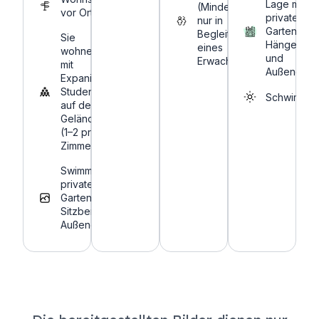
Lage mit
(Minderjährige
vor Ort
privatem
nur in
Garten,
Begleitung
Sie
Hängematt
eines
wohnen
und
Erwachsenen)
mit
Außendusc
Expanish-
Studenten
Schwimmb
auf dem
Gelände
(1–2 pro
Zimmer).
Swimmingpool,
privater
Garten,
Sitzbereiche,
Außendusche