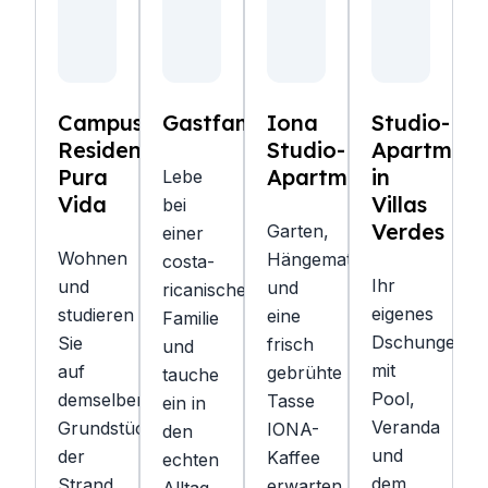
Campus
Gastfamilie
Iona
Studio-
Residence
Studio-
Apartment
Pura
Apartments
in
Lebe
Vida
Villas
bei
Verdes
Garten,
einer
Wohnen
Hängematte
costa-
Ihr
und
und
ricanischen
eigenes
studieren
eine
Familie
Dschungelref
Sie
frisch
und
mit
auf
gebrühte
tauche
Pool,
demselben
Tasse
ein in
Veranda
Grundstück,
IONA-
den
und
der
Kaffee
echten
dem
Strand
erwarten