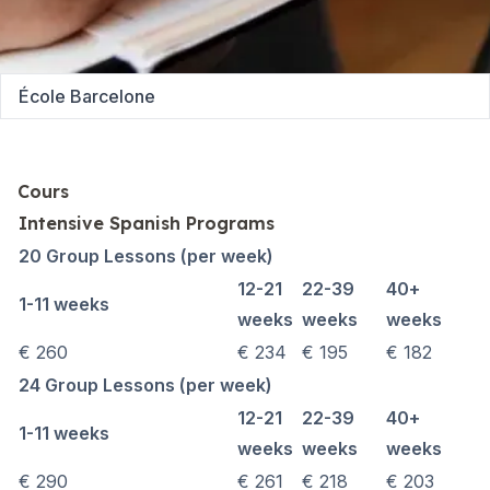
École Barcelone
Cours
Intensive Spanish Programs
20 Group Lessons (per week)
12-21
22-39
40+
1-11 weeks
weeks
weeks
weeks
€ 260
€ 234
€ 195
€ 182
24 Group Lessons (per week)
12-21
22-39
40+
1-11 weeks
weeks
weeks
weeks
€ 290
€ 261
€ 218
€ 203