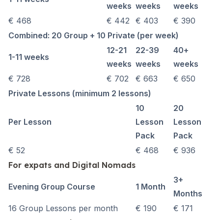
weeks
weeks
weeks
€ 468
€ 442
€ 403
€ 390
Combined: 20 Group + 10 Private (per week)
12-21
22-39
40+
1-11 weeks
weeks
weeks
weeks
€ 728
€ 702
€ 663
€ 650
Private Lessons (minimum 2 lessons)
10
20
Per Lesson
Lesson
Lesson
Pack
Pack
€ 52
€ 468
€ 936
For expats and Digital Nomads
3+
Evening Group Course
1 Month
Months
16 Group Lessons per month
€ 190
€ 171