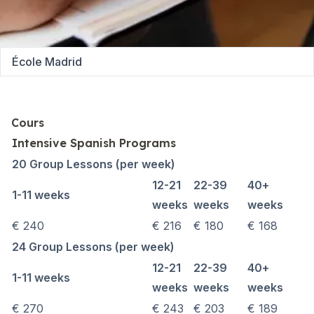
École Madrid
Cours
Intensive Spanish Programs
20 Group Lessons (per week)
12-21
22-39
40+
1-11 weeks
weeks
weeks
weeks
€ 240
€ 216
€ 180
€ 168
24 Group Lessons (per week)
12-21
22-39
40+
1-11 weeks
weeks
weeks
weeks
€ 270
€ 243
€ 203
€ 189