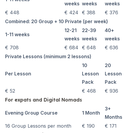
weeks
weeks
weeks
€ 448
€ 424
€ 388
€ 376
Combined: 20 Group + 10 Private (per week)
12-21
22-39
40+
1-11 weeks
weeks
weeks
weeks
€ 708
€ 684
€ 648
€ 636
Private Lessons (minimum 2 lessons)
10
20
Per Lesson
Lesson
Lesson
Pack
Pack
€ 52
€ 468
€ 936
For expats and Digital Nomads
3+
Evening Group Course
1 Month
Months
16 Group Lessons per month
€ 190
€ 171