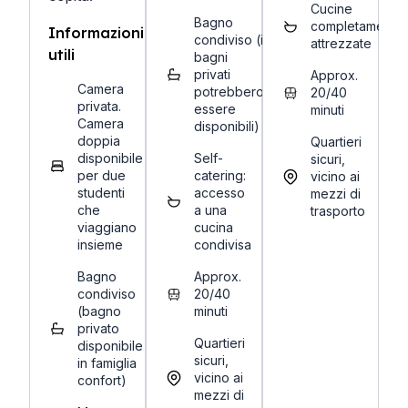
Cucine
Bagno
completamente
Informazioni
condiviso (i
attrezzate
utili
bagni
privati
Approx.
Camera
potrebbero
20/40
privata.
essere
minuti
Camera
disponibili)
doppia
Quartieri
disponibile
Self-
sicuri,
per due
catering:
vicino ai
studenti
accesso
mezzi di
che
a una
trasporto
viaggiano
cucina
insieme
condivisa
Bagno
Approx.
condiviso
20/40
(bagno
minuti
privato
Quartieri
disponibile
sicuri,
in famiglia
vicino ai
confort)
mezzi di