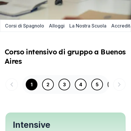
Corsi di Spagnolo
Alloggi
La Nostra Scuola
Accredit
Corso intensivo di gruppo a Buenos
Aires
1
2
3
4
5
6
Intensive