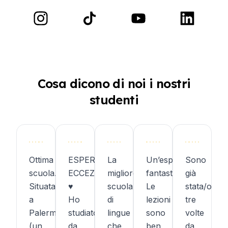
Cosa dicono di noi i nostri
studenti
Ottima
ESPERIENZA
La
Un’esperienza
Sono
scuola.
ECCEZIONALE!!!
migliore
fantastica.
già
Situata
♥︎
scuola
Le
stata/o
a
Ho
di
lezioni
tre
Palermo
studiato
lingue
sono
volte
(un
da
che
ben
da