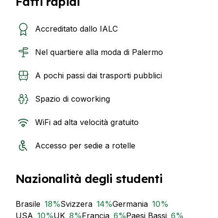
Fatti rapidi
Accreditato dallo IALC
Nel quartiere alla moda di Palermo
A pochi passi dai trasporti pubblici
Spazio di coworking
WiFi ad alta velocità gratuito
Accesso per sedie a rotelle
Nazionalità degli studenti
Brasile
18
%
Svizzera
14
%
Germania
10
%
USA
10
%
UK
8
%
Francia
6
%
Paesi Bassi
6
%