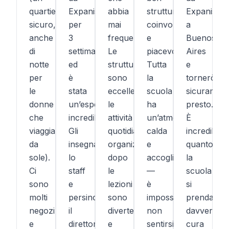
quartiere
Expanish
abbia
strutturate,
Expanish
sicuro,
per
mai
coinvolgenti
a
anche
3
frequentato.
e
Buenos
di
settimane
Le
piacevoli.
Aires
notte
ed
strutture
Tutta
e
per
è
sono
la
tornerò
le
stata
eccellenti,
scuola
sicuramen
donne
un’esperienza
le
ha
presto.
che
incredibile.
attività
un’atmosfera
È
viaggiano
Gli
quotidiane
calda
incredibile
da
insegnanti,
organizzate
e
quanto
sole).
lo
dopo
accogliente
la
Ci
staff
le
—
scuola
sono
e
lezioni
è
si
molti
persino
sono
impossibile
prenda
negozi
il
divertenti
non
davvero
e
direttore
e
sentirsi
cura