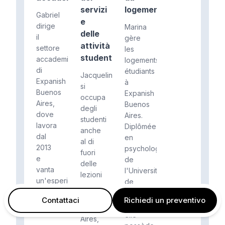
servizi
logement
Gabriel
e
dirige
Marina
delle
il
gère
attività
settore
les
studentesche
accademico
logements
di
étudiants
Jacqueline
Expanish
à
si
Buenos
Expanish
occupa
Aires,
Buenos
degli
dove
Aires.
studenti
lavora
Diplômée
anche
dal
en
al di
2013
psychologie
fuori
e
de
delle
vanta
l'Université
lezioni
un'esperienza
de
presso
pregressa
Buenos
Expanish
Contattaci
Richiedi un preventivo
nell'insegname...
Aires,
Buenos
elle
Aires,