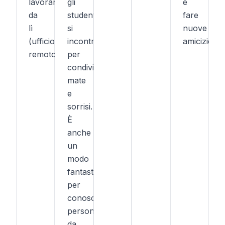
lavorare
gli
e
da
studenti
fare
lì
si
nuove
(ufficio
incontrano
amicizie!
remoto).
per
condividere
mate
e
sorrisi.
È
anche
un
modo
fantastico
per
conoscere
persone
da