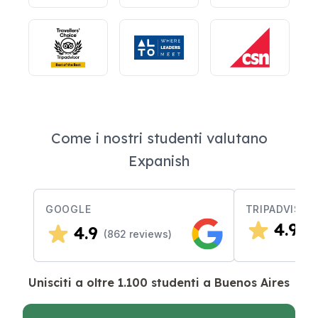
Come i nostri studenti valutano
Expanish
GOOGLE
TRIPADVISOR
4.9
4.9
(
3
(
862
reviews)
Unisciti a oltre 1.100 studenti a Buenos Aires