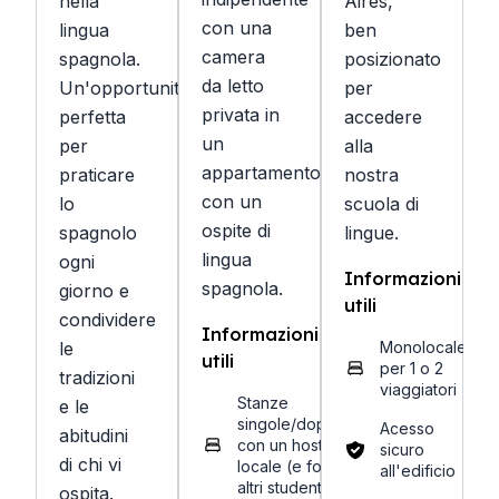
nella
Aires,
con una
lingua
ben
camera
spagnola.
posizionato
da letto
Un'opportunità
per
privata in
perfetta
accedere
un
per
alla
appartamento
praticare
nostra
con un
lo
scuola di
ospite di
spagnolo
lingue.
lingua
ogni
Informazioni
spagnola.
giorno e
utili
condividere
Informazioni
le
Monolocale
utili
per 1 o 2
tradizioni
viaggiatori
Stanze
e le
singole/doppie
Acesso
abitudini
con un host
sicuro
di chi vi
locale (e forse
all'edificio
altri studenti)
ospita.