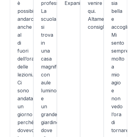
è
professionalità.
Expanish!
venire
sia
possibile
La
qui.
bella
andarci
scuola
Altamente
e
anche
si
consigliato!
accogliente
al
trova
Mi
di
in
sento
fuori
una
sempre
dell’orario
casa
molto
delle
magnifica,
a
lezioni.
con
mio
Ci
aule
agio
sono
luminose
e
andata
e
non
un
un
vedo
giorno
grande
l’ora
perché
giardino
di
dovevo
dove
tornare