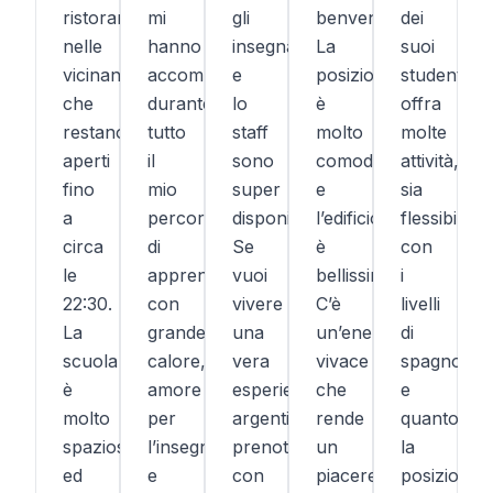
ristoranti
mi
gli
benvenuti.
dei
nelle
hanno
insegnanti
La
suoi
vicinanze
accompagnata
e
posizione
studenti,
che
durante
lo
è
offra
restano
tutto
staff
molto
molte
aperti
il
sono
comoda
attività,
fino
mio
super
e
sia
a
percorso
disponibili.
l’edificio
flessibile
circa
di
Se
è
con
le
apprendimento
vuoi
bellissimo.
i
22:30.
con
vivere
C’è
livelli
La
grande
una
un’energia
di
scuola
calore,
vera
vivace
spagnolo
è
amore
esperienza
che
e
molto
per
argentina,
rende
quanto
spaziosa
l’insegnamento
prenota
un
la
ed
e
con
piacere
posizione