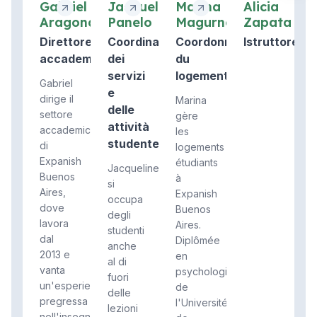
Gabriel
Jacqueline
Marina
Alicia
Aragona
Panelo
Magurno
Zapata
Direttore
Coordinatore
Coordonnateur
Istruttore
accademico
dei
du
servizi
logement
Gabriel
e
dirige il
Marina
delle
settore
gère
attività
accademico
les
studentesche
di
logements
Expanish
étudiants
Jacqueline
Buenos
à
si
Aires,
Expanish
occupa
dove
Buenos
degli
lavora
Aires.
studenti
dal
Diplômée
anche
2013 e
en
al di
vanta
psychologie
fuori
un'esperienza
de
delle
pregressa
l'Université
lezioni
nell'insegname...