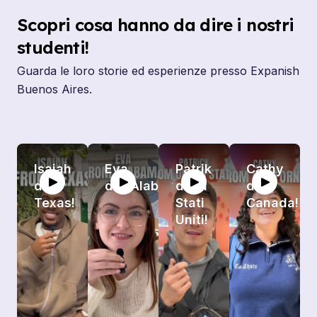
Scopri cosa hanno da dire i nostri
studenti!
Guarda le loro storie ed esperienze presso Expanish
Buenos Aires.
Isaiah
Eva
Patrik
Cathy
dal
dall’Alabama!
dagli
dal
Texas!
Stati
Canada!
Uniti!