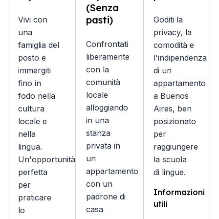
(Senza
pasti)
Vivi con
Goditi la
una
privacy, la
Confrontati
famiglia del
comodità e
liberamente
posto e
l'indipendenza
con la
immergiti
di un
comunità
fino in
appartamento
locale
fodo nella
a Buenos
alloggiando
cultura
Aires, ben
in una
locale e
posizionato
stanza
nella
per
privata in
lingua.
raggiungere
un
Un'opportunità
la scuola
appartamento
perfetta
di lingue.
con un
per
Informazioni
padrone di
praticare
utili
casa
lo