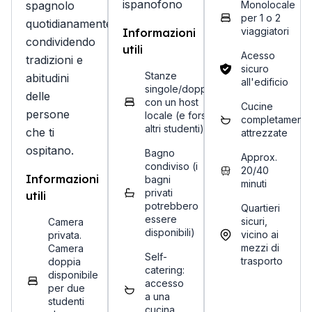
ispanofono
spagnolo
Monolocale
per 1 o 2
quotidianamente
viaggiatori
Informazioni
condividendo
utili
Acesso
tradizioni e
sicuro
Stanze
abitudini
all'edificio
singole/doppie
delle
con un host
Cucine
persone
locale (e forse
completament
altri studenti)
che ti
attrezzate
ospitano.
Bagno
Approx.
condiviso (i
20/40
Informazioni
bagni
minuti
privati
utili
potrebbero
Quartieri
essere
sicuri,
Camera
disponibili)
vicino ai
privata.
mezzi di
Camera
Self-
trasporto
doppia
catering:
disponibile
accesso
per due
a una
studenti
cucina