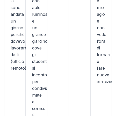
Ci
con
a
sono
aule
mio
andata
luminose
agio
un
e
e
giorno
un
non
perché
grande
vedo
dovevo
giardino
l’ora
lavorare
dove
di
da lì
gli
tornare
(ufficio
studenti
e
remoto).
si
fare
incontrano
nuove
per
amicizie!
condividere
mate
e
sorrisi.
È