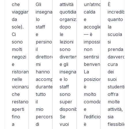
che
Gli
attività
un’atmosfera
È
viaggiano
insegnanti,
quotidiane
calda
incredibil
da
lo
organizzate
e
quanto
sole).
staff
dopo
accogliente
la
Ci
e
le
— è
scuola
sono
persino
lezioni
impossibile
si
molti
il
sono
non
prenda
negozi
direttore
divertenti
sentirsi
davvero
e
mi
e gli
benvenuti.
cura
ristoranti
hanno
insegnanti
La
dei
nelle
accompagnata
e lo
posizione
suoi
vicinanze
durante
staff
è
studenti,
che
tutto
sono
molto
offra
restano
il
super
comoda
molte
aperti
mio
disponibili.
e
attività,
fino
percorso
Se
l’edificio
sia
a
di
vuoi
è
flessibile