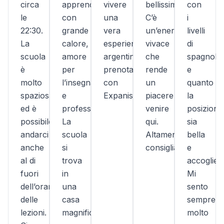
circa
apprendimento
vivere
bellissimo.
con
le
con
una
C’è
i
22:30.
grande
vera
un’energia
livelli
La
calore,
esperienza
vivace
di
scuola
amore
argentina,
che
spagnolo
è
per
prenota
rende
e
molto
l’insegnamento
con
un
quanto
spaziosa
e
Expanish!
piacere
la
ed è
professionalità.
venire
posizione
possibile
La
qui.
sia
andarci
scuola
Altamente
bella
anche
si
consigliato!
e
al di
trova
accoglien
fuori
in
Mi
dell’orario
una
sento
delle
casa
sempre
lezioni.
magnifica,
molto