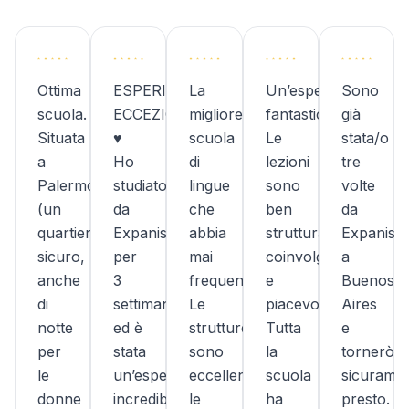
Ottima
ESPERIENZA
La
Un’esperienza
Sono
scuola.
ECCEZIONALE!!!
migliore
fantastica.
già
Situata
♥︎
scuola
Le
stata/o
a
Ho
di
lezioni
tre
Palermo
studiato
lingue
sono
volte
(un
da
che
ben
da
quartiere
Expanish
abbia
strutturate,
Expanish
sicuro,
per
mai
coinvolgenti
a
anche
3
frequentato.
e
Buenos
di
settimane
Le
piacevoli.
Aires
notte
ed è
strutture
Tutta
e
per
stata
sono
la
tornerò
le
un’esperienza
eccellenti,
scuola
sicurame
donne
incredibile.
le
ha
presto.