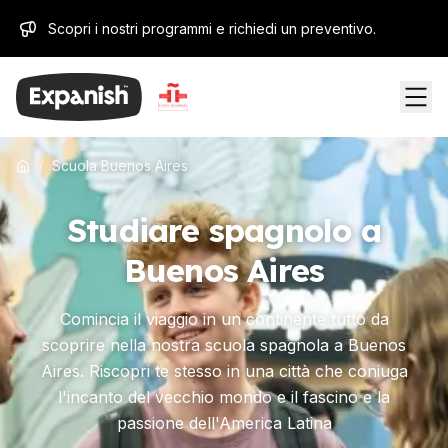
Scopri i nostri programmi e richiedi un preventivo.
/
Scuola Buenos Aires
Studiare spagnolo a
Buenos Aires
Comincia il viaggio in un continente tutto da
scoprire nella nostra scuola spagnola a Buenos
Aires. Riscopri te stesso in una città che coniuga
l'incanto del vecchio mondo e il fascino e la
passione dell'America Latina