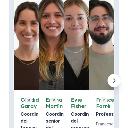
Cándida
Emma
Evie
Francesc
Garay
Martín
Fisher
Farré
Coordinatore
Coordinatore
Coordinatore
Professore
dei
senior
del
Francesc
tirocini
del
programma