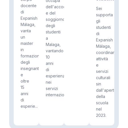
occupa
docente
dell'accoglienza
Sei
di
e del
supporta
Expanish
soggiorno
gli
Málaga,
degli
studenti
vanta
studenti
di
un
a
Expanish
master
Malaga,
Málaga,
in
vantando
coordinando
formazione
10
attività
degli
anni
e
insegnanti
di
servizi
e
esperienza
culturali
oltre
nei
sin
15
servizi
dall'apertura
anni
internaziona...
della
di
scuola
esperie...
nel
2023.