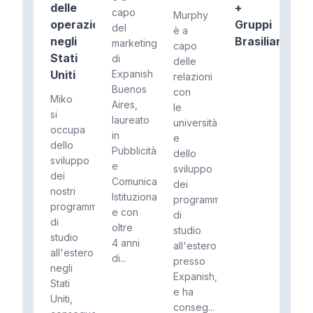
delle
+
capo
Murphy
operazioni
Gruppi
del
è a
negli
Brasiliani
marketing
capo
Stati
di
delle
Uniti
Expanish
relazioni
Buenos
con
Miko
Aires,
le
si
laureato
università
occupa
in
e
dello
Pubblicità
dello
sviluppo
e
sviluppo
dei
Comunicazione
dei
nostri
Istituzionale
programmi
programmi
e con
di
di
oltre
studio
studio
4 anni
all'estero
all'estero
di...
presso
negli
Expanish,
Stati
e ha
Uniti,
conseg...