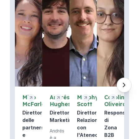
Miko
Andrés
Murphy
Caroline
McFarland
Hughes
Scott
Oliveira
Direttore
Direttore
Direttore
Responsabile
delle
Marketing
Relazioni
di
partnership
con
Zona
Andrés
e
l'Ateneo
B2B
è a