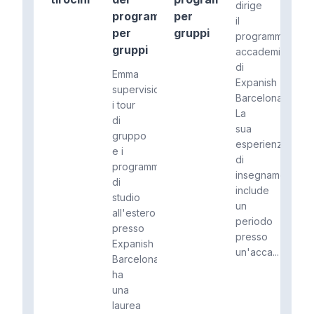
dirige
programma
per
il
per
gruppi
programma
gruppi
accademico
di
Emma
Expanish
supervisiona
Barcelona.
i tour
La
di
sua
gruppo
esperienza
e i
di
programmi
insegnamento
di
include
studio
un
all'estero
periodo
presso
presso
Expanish
un'acca...
Barcelona,
​​ha
una
laurea