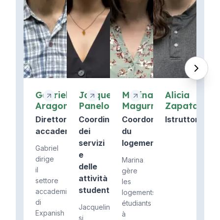
Gabriel
Jacqueline
Marina
Alicia
Aragona
Panelo
Magurno
Zapata
Direttore
Coordinatore
Coordonnateur
Istruttore
accademico
dei
du
servizi
logement
Gabriel
e
dirige
Marina
delle
il
gère
attività
settore
les
studentesche
accademico
logements
di
étudiants
Jacqueline
Expanish
à
si