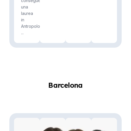
conseguendo
una
laurea
in
Antropologia
...
Barcelona