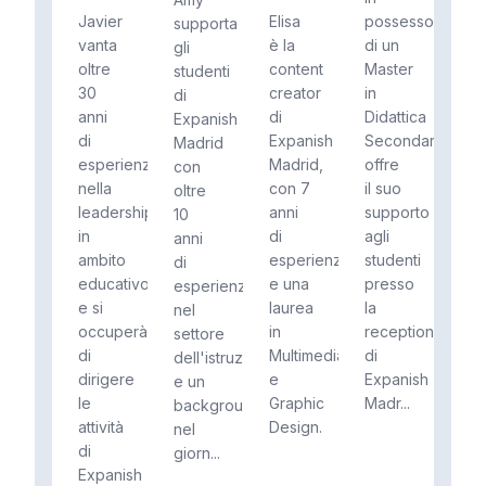
Javier
Elisa
possesso
supporta
vanta
è la
di un
gli
oltre
content
Master
studenti
30
creator
in
di
anni
di
Didattica
Expanish
di
Expanish
Secondaria,
Madrid
esperienza
Madrid,
offre
con
nella
con 7
il suo
oltre
leadership
anni
supporto
10
in
di
agli
anni
ambito
esperienza
studenti
di
educativo
e una
presso
esperienza
e si
laurea
la
nel
occuperà
in
reception
settore
di
Multimedia
di
dell'istruzione
dirigere
e
Expanish
e un
le
Graphic
Madr...
background
attività
Design.
nel
di
giorn...
Expanish