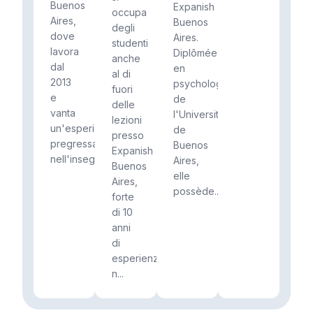
Buenos
Expanish
occupa
Aires,
Buenos
degli
dove
Aires.
studenti
lavora
Diplômée
anche
dal
en
al di
2013
psychologie
fuori
e
de
delle
vanta
l'Université
lezioni
un'esperienza
de
presso
pregressa
Buenos
Expanish
nell'insegname...
Aires,
Buenos
elle
Aires,
possède...
forte
di 10
anni
di
esperienza
n...