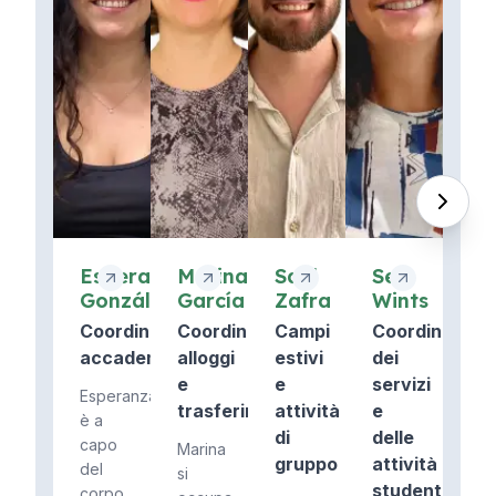
Esperanza
Marina
Saúl
Sei
González
García
Zafra
Wints
Coordinatore
Coordinatore
Campi
Coordinatore
accademico
alloggi
estivi
dei
e
e
servizi
Esperanza
trasferimenti
attività
e
è a
di
delle
capo
Marina
gruppo
attività
del
si
studentesche
corpo