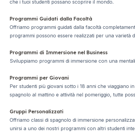
Corso serale di gruppo
che i tuoi studenti possano scoprire il mondo.
Corsi a lungo termine
Lezioni Private
Programmi Guidati dalla Facoltà
Corsi di spagnolo online
Offriamo programmi guidati dalla facoltà completamente 
Preparazione all'esame DELE
programmi possono essere realizzati per una varietà di
Preparazione all'esame SIELE
30-49 anni
Lezioni di spagnolo in gruppo
Programmi di Immersione nel Business
Corso serale di gruppo
Sviluppiamo programmi di immersione con una mentalità or
Corsi a lungo termine
Lezioni Private
Programmi per Giovani
Corsi di spagnolo online
Per studenti più giovani sotto i 18 anni che viaggiano 
Preparazione all'esame DELE
spagnolo al mattino e attività nel pomeriggio, tutte p
Preparazione all'esame SIELE
50+ anni
50+ Programmi Sessioni stagional
Gruppi Personalizzati
Corso serale di gruppo
Offriamo classi di spagnolo di immersione personalizzat
Lezioni Private
unirsi a uno dei nostri programmi con altri studenti inte
Corsi di spagnolo online