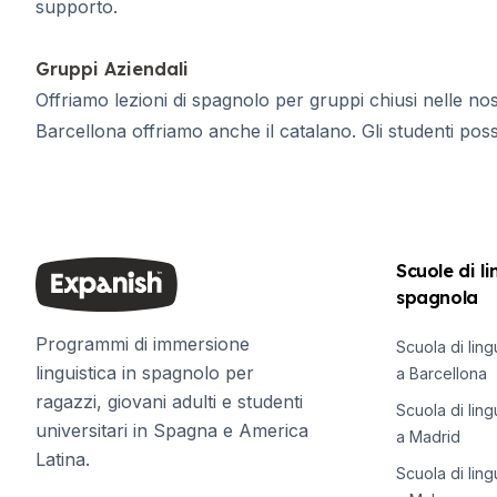
supporto.
Preparazione all'esame DELE
Preparazione all'esame SIELE
Campi estivi
Gruppi Aziendali
Destinazioni
Offriamo lezioni di spagnolo per gruppi chiusi nelle n
Barcellona
Barcellona offriamo anche il catalano. Gli studenti posso
Campo estivo
Giovani adulti
Madrid
Campo estivo
Giovani adulti
Scuole di l
Malaga
spagnola
Campo estivo
Giovani adulti
Programmi di immersione
Scuola di lin
Costa Rica
linguistica in spagnolo per
a Barcellona
Campo estivo
ragazzi, giovani adulti e studenti
Programmi per età
Scuola di lin
universitari in Spagna e America
Campi estivi (12-17 anni)
a Madrid
Latina.
Barcellona
Scuola di lin
Madrid