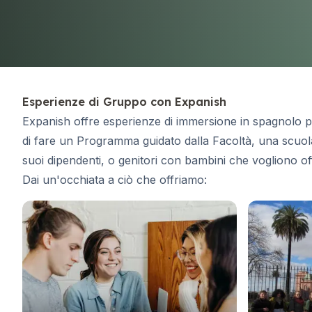
Corsi a lungo termine
Programma 50+
Preparazione all'esame DELE
Preparazione all'esame SIELE
Lezioni Private
Carta del Docente
Esperienze di Gruppo con Expanish
Malaga
Expanish offre esperienze di immersione in spagnolo pe
Scuola di spagnolo di Malaga
di fare un Programma guidato dalla Facoltà, una scuol
Lezioni di spagnolo in gruppo
Corso serale di gruppo
suoi dipendenti, o genitori con bambini che vogliono of
Corsi a lungo termine
Dai un'occhiata a ciò che offriamo:
Programma 50+
Preparazione all'esame DELE
Preparazione all'esame SIELE
Lezioni Private
Carta del Docente
Buenos Aires
Scuola di spagnolo di Buenos Air
Lezioni di spagnolo in gruppo