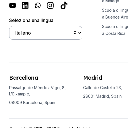
a Malaga
Malaga
Scuola di lin
Costa Rica
a Buenos Air
Giovani adulti (16-20 anni)
Seleziona una lingua
Barcellona
Scuola di lin
Madrid
a Costa Rica
Malaga
Barcellona
Madrid
Passatge de Méndez Vigo, 8,
Calle de Castello 23,
L'Eixample,
28001 Madrid, Spain
08009 Barcelona, Spain