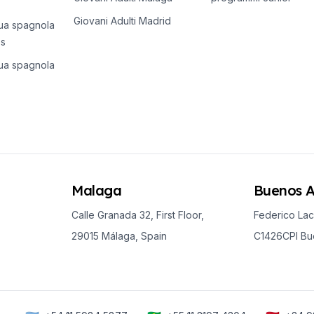
Giovani Adulti Madrid
gua spagnola
es
gua spagnola
Malaga
Buenos A
Calle Granada 32, First Floor,
Federico Lac
29015 Málaga, Spain
C1426CPI Bue