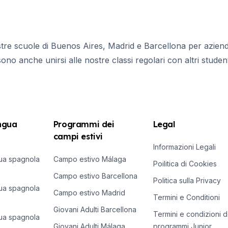
ostre scuole di Buenos Aires, Madrid e Barcellona per azien
no anche unirsi alle nostre classi regolari con altri student
ingua
Programmi dei
Legal
campi estivi
Informazioni Legali
gua spagnola
Campo estivo Málaga
Poilitica di Cookies
Campo estivo Barcellona
Politica sulla Privacy
gua spagnola
Campo estivo Madrid
Termini e Conditioni
Giovani Adulti Barcellona
Termini e condizioni d
gua spagnola
Giovani Adulti Málaga
programmi Junior