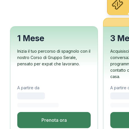
Buenos Aires
Scuola di spagnolo di 
Lezioni di spagnolo in 
Corso serale di gruppo
Corsi a lungo termine
Programma 50+
1 Mese
3 Me
Preparazione all'esam
Preparazione all'esame
Inizia il tuo percorso di spagnolo con il
Acquisisci
Lezioni Private
nostro Corso di Gruppo Serale,
conversaz
Costa Rica
pensato per expat che lavorano.
programma
Scuola di spagnolo dell
contatto c
Corso intensivo di grup
casa.
Corso intensivo di grup
A partire da
A partire 
Corsi di lunga durata
Lezioni private di spagn
Programmi per età
16-20 anni
Programmi per giovani a
Prenota ora
Lezioni di spagnolo in 