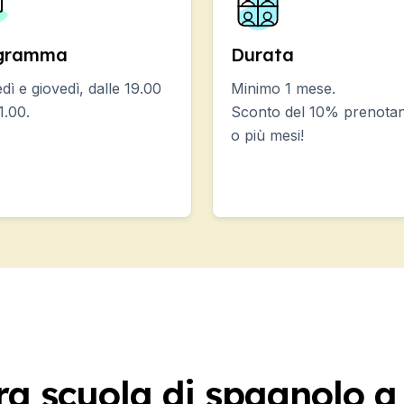
e
gramma
Durata
e DELE
 SIELE
dì e giovedì, dalle 19.00
Minimo 1 mese.
1.00.
Sconto del 10% prenota
o più mesi!
ra scuola di spagnolo 