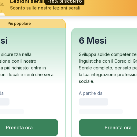
Lezioni serali
-10% DI SCONTO
Buenos Aires
Sconto sulle nostre lezioni serali!
gruppo
Più popolare
si
6 Mesi
e DELE
 SIELE
 sicurezza nella
Sviluppa solide competenze
ione con il nostro
linguistiche con il Corso di 
 più richiesto; entra in
Serale completo, pensato pe
a Costa Rica
on i locali e senti che sei a
la tua integrazione professi
po
sociale.
po di surf
da
A partire da
olo
dulti
Prenota ora
Prenota ora
gruppo