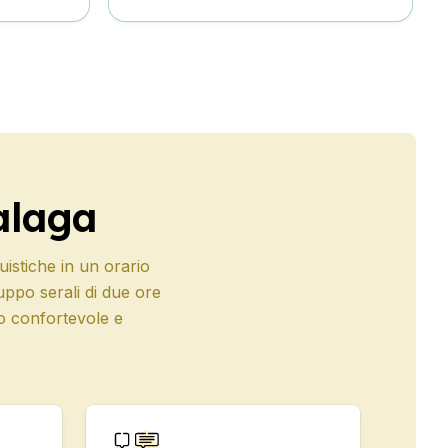
alaga
uistiche in un orario
uppo serali di due ore
mo confortevole e