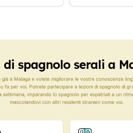
gruppo
e
e DELE
 SIELE
i di spagnolo serali a M
gruppo
 già a Malaga e volete migliorare le vostre conoscenze ling
fa per voi. Potrete partecipare a lezioni di spagnolo di gr
a settimana, imparando lo spagnolo per espatriati a un rit
e
mescolandovi con altri residenti stranieri come voi.
e DELE
 SIELE
 stagionali