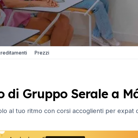
gruppo
e DELE
 SIELE
reditamenti
Prezzi
Malaga
gruppo
o di Gruppo Serale a M
e DELE
o al tuo ritmo con corsi accoglienti per expat 
 SIELE