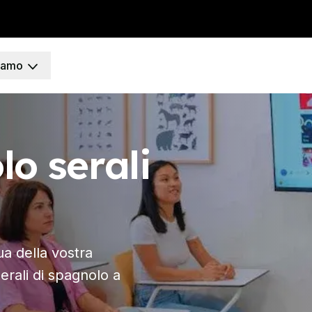
siamo
arcellona
gruppo
lo serali
o
e DELE
 SIELE
ua della vostra
nti
erali di spagnolo a
adrid