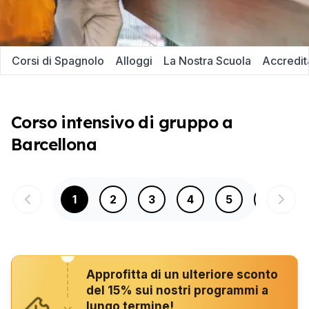
Corsi di Spagnolo
Alloggi
La Nostra Scuola
Accredit
Corso intensivo di gruppo a
Barcellona
1
2
3
4
5
6
Approfitta di un ulteriore sconto
del 15% sui nostri programmi a
lungo termine!