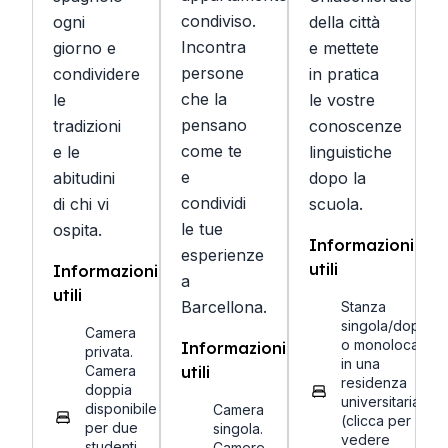
condiviso.
ogni
della città
Incontra
giorno e
e mettete
persone
condividere
in pratica
che la
le
le vostre
pensano
tradizioni
conoscenze
come te
e le
linguistiche
e
abitudini
dopo la
condividi
di chi vi
scuola.
le tue
ospita.
Informazioni
esperienze
utili
Informazioni
a
utili
Barcellona.
Stanza
singola/doppia
Camera
o monolocale
Informazioni
privata.
in una
Camera
utili
residenza
doppia
universitaria
disponibile
Camera
(clicca per
per due
singola.
vedere
studenti
Camere