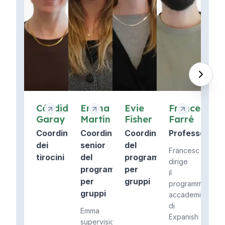
Cándida
Emma
Evie
Francesc
Garay
Martín
Fisher
Farré
Coordinatore
Coordinatore
Coordinatore
Professore
dei
senior
del
Francesc
tirocini
del
programma
dirige
programma
per
il
per
gruppi
programma
gruppi
accademico
di
Emma
Expanish
supervisiona