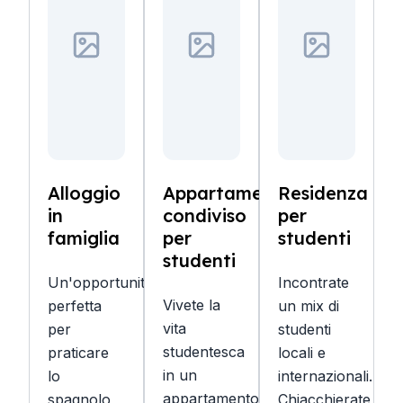
Alloggio
Appartamento
Residenza
in
condiviso
per
famiglia
per
studenti
studenti
Un'opportunità
Incontrate
Vivete la
perfetta
un mix di
vita
per
studenti
studentesca
praticare
locali e
in un
lo
internazionali.
appartamento
spagnolo
Chiacchierate