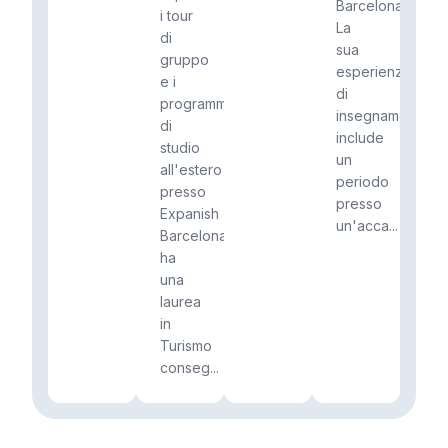
Barcelona.
i tour
La
di
sua
gruppo
esperienza
e i
di
programmi
insegnamento
di
include
studio
un
all'estero
periodo
presso
presso
Expanish
un'acca...
Barcelona,
​​ha
una
laurea
in
Turismo
conseg...