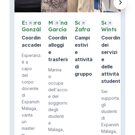
Esperanza
Marina
Saúl
Sei
González
García
Zafra
Wints
Coordinatore
Coordinatore
Campi
Coordinatore
accademico
alloggi
estivi
dei
e
e
servizi
Esperanza
trasferimenti
attività
e
è a
di
delle
capo
Marina
gruppo
attività
del
si
studentesche
corpo
occupa
docente
dell'accoglienza
Sei
di
e del
supporta
Expanish
soggiorno
gli
Málaga,
degli
studenti
vanta
studenti
di
un
a
Expanish
master
Malaga,
Málaga,
in