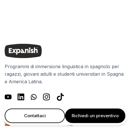
Programmi di immersione linguistica in spagnolo per
ragazzi, giovani adulti e studenti universitari in Spagna
e America Latina.
🇦🇷
🇧🇷
+54 11 5984 5877
+55 11 3197 4304
Contattaci
Richiedi un preventivo
🇪🇸
🇺🇸
+34 932 201 306
+1 628 239 3044