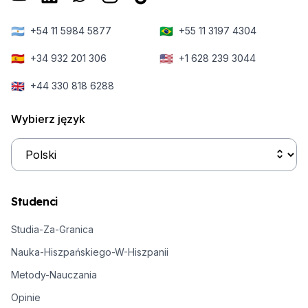
🇦🇷
🇧🇷
+54 11 5984 5877
+55 11 3197 4304
🇪🇸
🇺🇸
+34 932 201 306
+1 628 239 3044
🇬🇧
+44 330 818 6288
Wybierz język
Studenci
Studia-Za-Granica
Nauka-Hiszpańskiego-W-Hiszpanii
Metody-Nauczania
Opinie