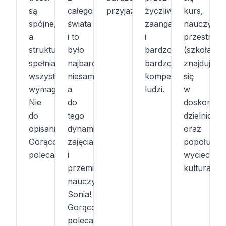
są
całego
przyjazny.
życzliwych,
kurs,
spójne,
świata
zaangażowanych
nauczyciel
a
i to
i
przestrzeń
struktura
było
bardzo,
(szkoła
spełnia
najbardziej
bardzo
znajduje
wszystkie
niesamowite,
kompetentnych
się
wymagania.
a
ludzi.
w
Nie
do
doskonałej
do
tego
dzielnicy)
opisania!
dynamiczne
oraz
Gorąco
zajęcia
popołudni
polecam!
i
wycieczki
przemiła
kulturalne.
nauczycielka
Sonia!
Gorąco
polecam