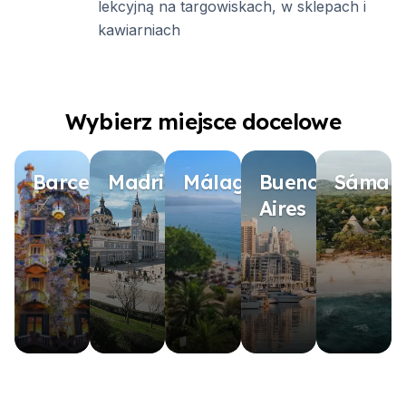
lekcyjną na targowiskach, w sklepach i
kawiarniach
Wybierz miejsce docelowe
Barcelona
Madrid
Málaga
Buenos
Sámar
Aires