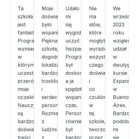
Ta
Moje
Udało
Nie
We
szkoła
doświadczenie
mi
ma
wrześniu
jest
było
się
słów,
2023
fantastyczna!
wspaniałe!
wygodnie
które
roku
Program
Piękna
uczyć
mogłyby
wziąłem
wymiany,
szkoła,
hiszpańskiego.
wyrazić
udział
w
dogodna
Program
wszystko,
w
którym
lokalizacja,
był
czego
dwutygod
uczestniczyłem,
bardzo
doskonały,
doświadczyliśmy
kursie
przerósł
troskliwy
a ja
i
Expanish
moje
i
spędziłem(am)
co
w
oczekiwania.
serdeczny
wspaniały
czuliśmy
Buenos
Nauczyciele
personel.
czas.
w
Aires.
są
Rozmawiałam
Personel
tej
Bardzo
bardzo
z
również
szkole,
podobał
doświadczeni,
ludźmi
był
tworzonej
mi
treści
z
bardzo
przez
się