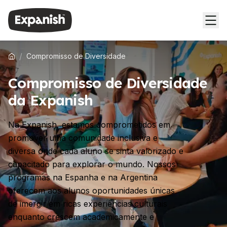
/
Compromisso de Diversidade
Compromisso de Diversidade
da Expanish
Na Expanish, estamos comprometidos em
promover uma comunidade inclusiva e
diversa onde cada aluno se sinta valorizado e
capacitado para explorar o mundo. Nossos
programas na Espanha e na Argentina
oferecem aos alunos oportunidades únicas
de imergir em ricas experiências culturais
enquanto crescem academicamente e