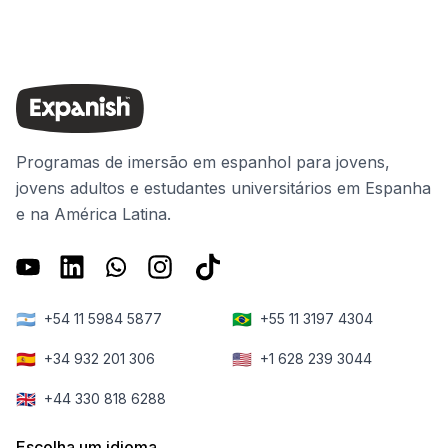
Programas de imersão em espanhol para jovens,
jovens adultos e estudantes universitários em Espanha
e na América Latina.
🇦🇷
🇧🇷
+54 11 5984 5877
+55 11 3197 4304
🇪🇸
🇺🇸
+34 932 201 306
+1 628 239 3044
🇬🇧
+44 330 818 6288
Escolha um idioma