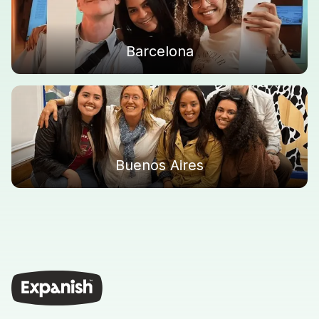
Barcelona
Buenos Aires