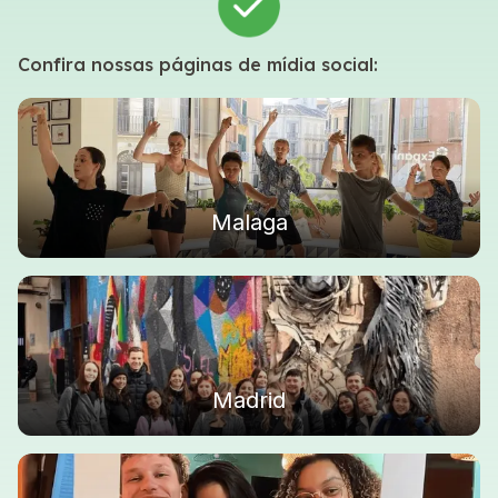
Confira nossas páginas de mídia social:
Malaga
Madrid