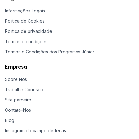
Informações Legais
Política de Cookies
Política de privacidade
Termos e condiçoes
Termos e Condições dos Programas Júnior
Empresa
Sobre Nós
Trabalhe Conosco
Site parceiro
Contate-Nos
Blog
Instagram do campo de férias