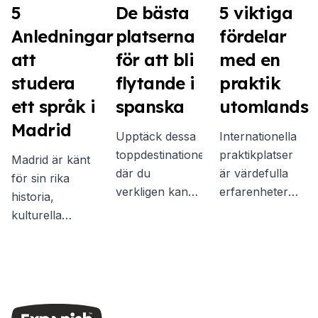
5
De bästa
5 viktiga
Anledningar
platserna
fördelar
att
för att bli
med en
studera
flytande i
praktik
ett språk i
spanska
utomlands
Madrid
Upptäck dessa
Internationella
toppdestinationer
praktikplatser
Madrid är känt
där du
är värdefulla
för sin rika
verkligen kan
erfarenheter
historia,
fördjupa dig i
som hjälper dig
kulturella
det lokala
att växa och
mångfald och
språket och
lyckas som
livliga atmosfär
kulturen för
individ. Här är
och är en
den mest
några av de
idealisk
givande
viktigaste
destination för