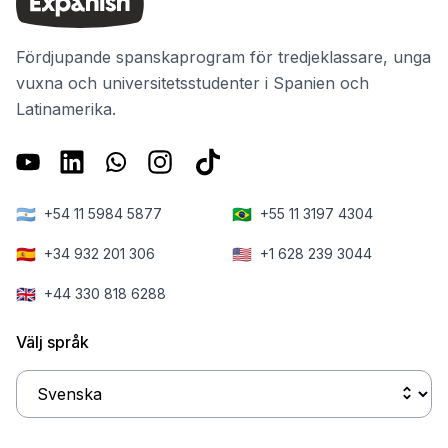
upplevelsen.
fördelarna du
dem som vill
får från ett
lära sig spanska
praktikprogram
Fördjupande spanskaprogram för tredjeklassare, unga
i Spanien.
utomlands.
vuxna och universitetsstudenter i Spanien och
Latinamerika.
🇦🇷
🇧🇷
+54 11 5984 5877
+55 11 3197 4304
🇪🇸
🇺🇸
+34 932 201 306
+1 628 239 3044
🇬🇧
+44 330 818 6288
Välj språk