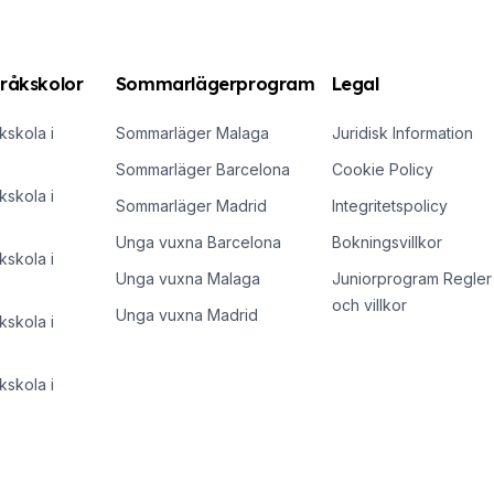
råkskolor
Sommarlägerprogram
Legal
skola i
Sommarläger Malaga
Juridisk Information
Sommarläger Barcelona
Cookie Policy
skola i
Sommarläger Madrid
Integritetspolicy
Unga vuxna Barcelona
Bokningsvillkor
skola i
Unga vuxna Malaga
Juniorprogram Regler
och villkor
Unga vuxna Madrid
skola i
skola i