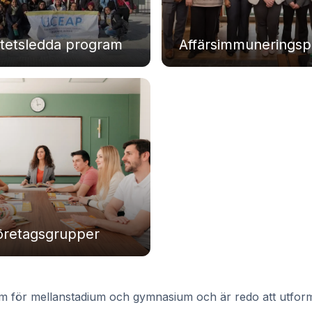
ltetsledda program
Affärsimmunerings
öretagsgrupper
am för mellanstadium och gymnasium och är redo att utform