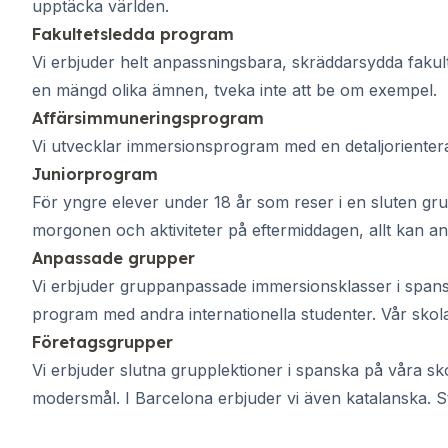
18–29 år
upptäcka världen.
Spanska grupplektioner
Fakultetsledda program
Kvällsgruppskurs
Vi erbjuder helt anpassningsbara, skräddarsydda faku
Långtidskurser
en mängd olika ämnen, tveka inte att be om exempel.
Privatlektioner
Affärsimmuneringsprogram
Spanska onlinekurser
Vi utvecklar immersionsprogram med en detaljorienterad i
CSN
Provförberedelse DELE
Juniorprogram
Provförberedelse SIELE
För yngre elever under 18 år som reser i en sluten g
30-49 years
morgonen och aktiviteter på eftermiddagen, allt kan an
Spanska grupplektioner
Anpassade grupper
Kvällsgruppskurs
Vi erbjuder gruppanpassade immersionsklasser i spanska 
Långtidskurser
program med andra internationella studenter. Vår skola 
Privatlektioner
Spanska onlinekurser
Företagsgrupper
CSN
Vi erbjuder slutna grupplektioner i spanska på våra s
Provförberedelse DELE
modersmål. I Barcelona erbjuder vi även katalanska. St
Provförberedelse SIELE
50+ år