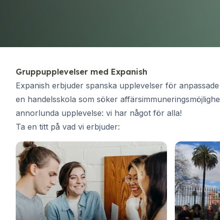
Långtidskurser
50+-programmet
Provförberedelse DELE
Provförberedelse SIELE
CSN
Privatlektioner
Gruppupplevelser med Expanish
Malaga
Expanish erbjuder spanska upplevelser för anpassade g
Malaga spanska skola
en handelsskola som söker affärsimmuneringsmöjlighete
Spanska grupplektioner
Kvällsgruppskurs
annorlunda upplevelse: vi har något för alla!
Långtidskurser
Ta en titt på vad vi erbjuder:
50+-programmet
Provförberedelse DELE
Provförberedelse SIELE
CSN
Privatlektioner
Buenos Aires
Spanska skolan i Buenos Aires
Spanska grupplektioner