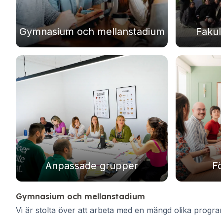
Kvällsgruppskurs
Långtidskurser
Gymnasium och mellanstadium
Faku
50+-programmet
Provförberedelse DELE
Provförberedelse SIELE
CSN
Privatlektioner
Costa Rica
Costa Ricas spanska skola
Intensiv gruppkurs
Intensivkurs och surfgruppkurs
Långtidskurser
CSN
Privata spanska lektioner
Anpassade grupper
F
Program efter ålder
16–20 år
Gymnasium och mellanstadium
Unga vuxna program
Vi är stolta över att arbeta med en mängd olika progr
Spanska grupplektioner