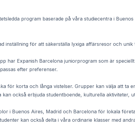
ltetsledda program baserade på våra studiecentra i Bueno
nställning för att säkerställa lyxiga affärsresor och unik ti
rupp har Expanish Barcelona juniorprogram som är speciell
passas efter preferenser.
för korta och långa vistelser. Grupper kan välja att ta en 
kan också erbjuda studentboende, kulturella aktiviteter, ut
kolor i Buenos Aires, Madrid och Barcelona för lokala före
udenter kan också delta i våra ordinarie klasser med andra 