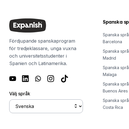
50+ program Säsongssessioner
Kvällsgruppskurs
Privatlektioner
Spanska sp
Spanska onlinekurser
CSN
Spanska språk
Provförberedelse DELE
Fördjupande spanskaprogram
Barcelona
Provförberedelse SIELE
för tredjeklassare, unga vuxna
Sommarläger
Spanska språk
och universitetsstudenter i
Destinationer
Madrid
Spanien och Latinamerika.
Barcelona
Spanska språk
Sommarläger
Malaga
Młodzi dorośli
Spanska språk
Madrid
Buenos Aires
Obóz letni
Välj språk
Młodzi dorośli
Spanska språk
Málaga
Costa Rica
Obóz letni
Młodzi dorośli
Costa Rica