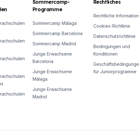
Sommercamp-
Rechtliches
len
Programme
Rechtliche Informatio
rachschulen
Sommercamp Málaga
Cookies-Richtlinie
Sommercamp Barcelona
Datenschutzrichtlinie
rachschulen
Sommercamp Madrid
Bedingungen und
Junge Erwachsene
Konditionen
rachschulen
Barcelona
Geschäftsbedingunge
Junge Erwachsene
für Juniorprogramme
rachschulen
Málaga
es
Junge Erwachsene
rachschulen
Madrid
urse