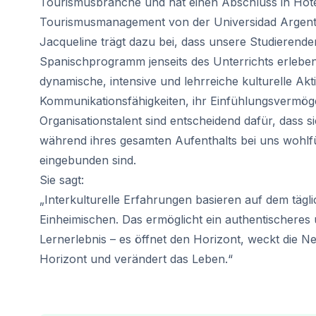
Tourismusbranche und hat einen Abschluss in Hot
50+ Programm
Tourismusmanagement von der Universidad Argent
Prüfungsvorbereitung DELE
Prüfungsvorbereitung SIELE
Jacqueline trägt dazu bei, dass unsere Studierende
Privatunterricht
Spanischprogramm jenseits des Unterrichts erleben.
Málaga
dynamische, intensive und lehrreiche kulturelle Akt
Spanischschule in Málaga
Kommunikationsfähigkeiten, ihr Einfühlungsvermög
Gruppen-Spanischunterricht
Organisationstalent sind entscheidend dafür, dass s
Abendlicher Gruppenkurs
während ihres gesamten Aufenthalts bei uns wohlf
Langzeitkurse
50+ Programm
eingebunden sind.
Prüfungsvorbereitung DELE
Sie sagt:
Prüfungsvorbereitung SIELE
„Interkulturelle Erfahrungen basieren auf dem tägl
Privatunterricht
Einheimischen. Das ermöglicht ein authentischeres
Buenos Aires
Lernerlebnis – es öffnet den Horizont, weckt die Ne
Spanische Schule in Buenos Aire
Horizont und verändert das Leben.“
Gruppen-Spanischunterricht
Abendlicher Gruppenkurs
Langzeitkurse
50+ Programm