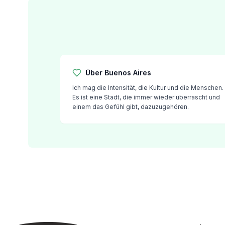
Prüfungsvorbereitung DELE
Prüfungsvorbereitung SIELE
Privatunterricht
Costa Rica
Spanischschule in Costa Rica
Intensivgruppenkurs
Über
Buenos Aires
Intensiv- und Surf-Gruppenkurs
Ich mag die Intensität, die Kultur und die Menschen.
Langzeitkurse
Es ist eine Stadt, die immer wieder überrascht und
Privater Spanischunterricht
einem das Gefühl gibt, dazuzugehören.
Programme nach Alter
16-20 Jahre
Programme für junge Erwachsen
Gruppen-Spanischunterricht
18-29 Jahre
Gruppen-Spanischunterricht
Abendlicher Gruppenkurs
Langzeitkurse
Privatunterricht