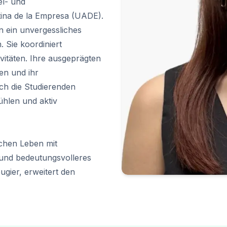
el- und
ina de la Empresa (UADE).
n ein unvergessliches
 Sie koordiniert
ivitäten. Ihre ausgeprägten
en und ihr
ich die Studierenden
ühlen und aktiv
ichen Leben mit
 und bedeutungsvolleres
ugier, erweitert den
s