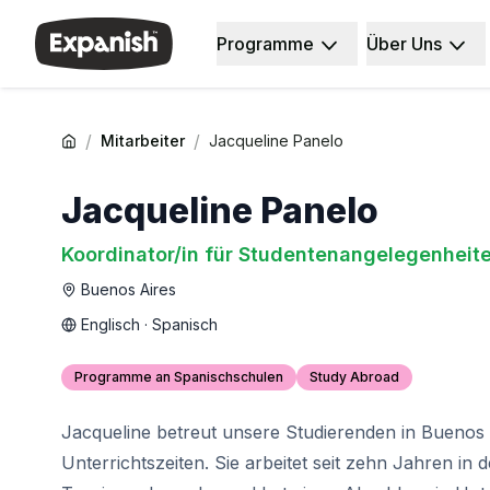
Programme
Über Uns
Spanischschulen
Unsere Geschichte
Reiseziele
Über uns
Barcelona
Unser Team
Spanischschule in Barcelona
Unsere Wirkung
/
/
Mitarbeiter
Jacqueline Panelo
Gruppen-Spanischunterricht
Karrieren
Abendlicher Gruppenkurs
Warum Expanish
Jacqueline Panelo
Langzeitkurse
Lehrmethoden
30+ Programm
Akkreditierungen
Koordinator/in für Studentenangelegenheite
50+ Programm
Gesundheit und Sicherheit
Buenos Aires
Prüfungsvorbereitung DELE
Nachhaltigkeit
Prüfungsvorbereitung SIELE
Studentenerfahrung
Englisch · Spanisch
Privatunterricht
Erfahrungsberichte
Madrid
Unsere Studienzentren
Programme an Spanischschulen
Study Abroad
Spanischschule Madrid
Partner
Gruppen-Spanischunterricht
Arbeiten Sie mit uns zusammen
Jacqueline betreut unsere Studierenden in Buenos 
Abendlicher Gruppenkurs
Unterrichtszeiten. Sie arbeitet seit zehn Jahren in 
Langzeitkurse