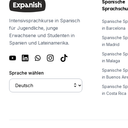
Online-Spanischkurse
Spanische
Bildungsurlaub
Sprachschu
Prüfungsvorbereitung DELE
Intensivsprachkurse in Spanisch
Prüfungsvorbereitung SIELE
Spanische Sp
für Jugendliche, junge
30-49 Jahre
in Barcelona
Gruppen-Spanischunterricht
Erwachsene und Studenten in
Spanische Sp
Abendlicher Gruppenkurs
Spanien und Lateinamerika.
in Madrid
Langzeitkurse
Spanische Sp
Privatunterricht
in Malaga
Online-Spanischkurse
Bildungsurlaub
Spanische Sp
Sprache wählen
Prüfungsvorbereitung DELE
in Buenos Air
Prüfungsvorbereitung SIELE
Spanische Sp
Über 50 Jahre
in Costa Rica
Über 50 Programme, saisonale K
Abendlicher Gruppenkurs
Privatunterricht
Online-Spanischkurse
Bildungsurlaub