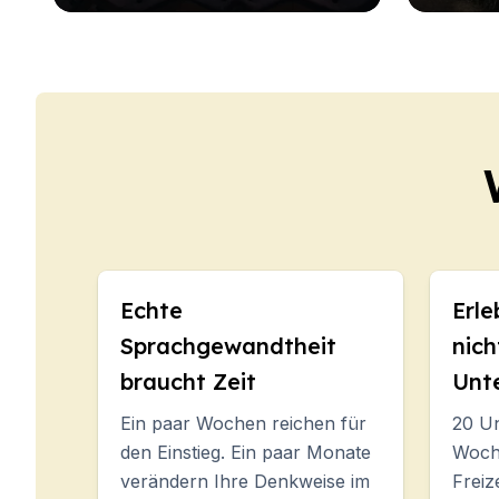
Málaga
Sommercamp
Junge Erwachsene
Costa Rica
Sommercamp
Programme nach Alter
Sommercamps (12-17 Jahre)
Barcelona
Madrid
Málaga
Costa Rica
Junge Erwachsene (16-20 Jahre)
Echte
Erle
Barcelona
Sprachgewandtheit
nich
Madrid
Málaga
braucht Zeit
Unte
Ein paar Wochen reichen für
20 Un
den Einstieg. Ein paar Monate
Woch
verändern Ihre Denkweise im
Freiz