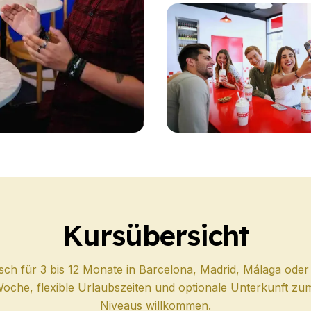
Kursübersicht
e
ch für 3 bis 12 Monate in Barcelona, ​​Madrid, Málaga ode
he, flexible Urlaubszeiten und optionale Unterkunft zum 
Niveaus willkommen.