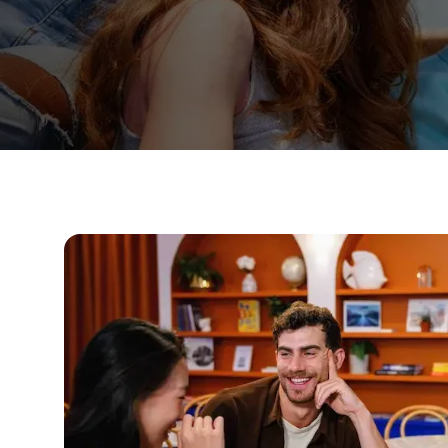
Abendlicher Gruppenkurs
Langzeitkurse
50+ Programm
Prüfungsvorbereitung DELE
Prüfungsvorbereitung SIELE
Privatunterricht
Málaga
Spanischschule in Málaga
Gruppen-Spanischunterricht
Abendlicher Gruppenkurs
Langzeitkurse
50+ Programm
Prüfungsvorbereitung DELE
Prüfungsvorbereitung SIELE
Privatunterricht
Buenos Aires
Spanische Schule in Buenos Aire
Gruppen-Spanischunterricht