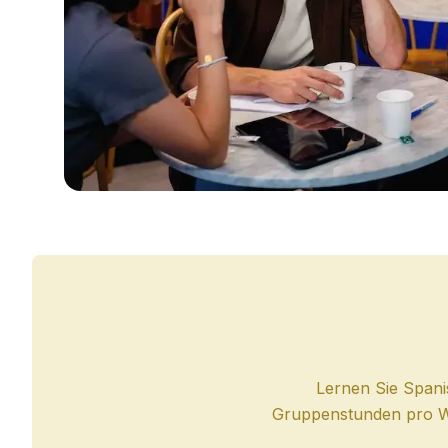
Abendlicher Gruppenkurs
Langzeitkurse
50+ Programm
Prüfungsvorbereitung DELE
Prüfungsvorbereitung SIELE
Privatunterricht
Costa Rica
Spanischschule in Costa Rica
Intensivgruppenkurs
Intensiv- und Surf-Gruppenkurs
Langzeitkurse
Privater Spanischunterricht
Programme nach Alter
16-20 Jahre
Programme für junge Erwachsen
Gruppen-Spanischunterricht
18-29 Jahre
Lernen Sie Spanis
Gruppen-Spanischunterricht
Gruppenstunden pro Woc
Abendlicher Gruppenkurs