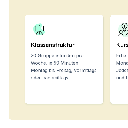
Langzeitkurse
Privatunterricht
Online-Spanischkurse
Bildungsurlaub
Prüfungsvorbereitung DELE
Prüfungsvorbereitung SIELE
30-49 Jahre
Klassenstruktur
Kur
Gruppen-Spanischunterricht
20 Gruppenstunden pro
Erhäl
Abendlicher Gruppenkurs
Woche, je 50 Minuten.
Mona
Langzeitkurse
Montag bis Freitag, vormittags
Jedes
Privatunterricht
oder nachmittags.
und 
Online-Spanischkurse
Bildungsurlaub
Prüfungsvorbereitung DELE
Prüfungsvorbereitung SIELE
Über 50 Jahre
Über 50 Programme, saisonale K
Abendlicher Gruppenkurs
Privatunterricht