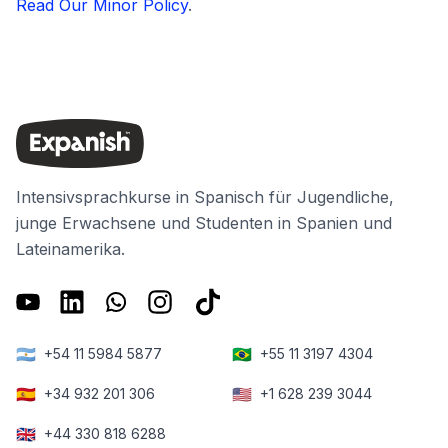
Read Our Minor Policy
.
Intensivsprachkurse in Spanisch für Jugendliche,
junge Erwachsene und Studenten in Spanien und
Lateinamerika.
🇦🇷
🇧🇷
+54 11 5984 5877
+55 11 3197 4304
🇪🇸
🇺🇸
+34 932 201 306
+1 628 239 3044
🇬🇧
+44 330 818 6288