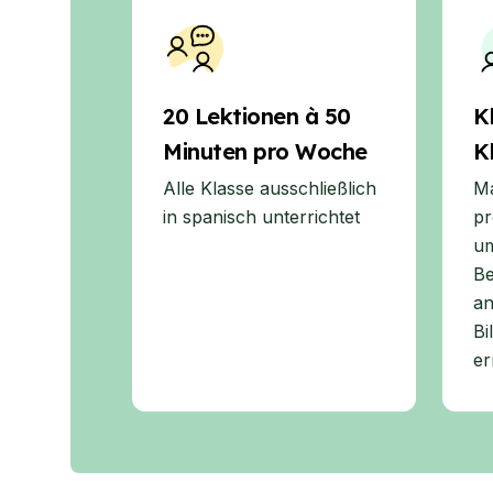
20 Lektionen à 50
K
Minuten pro Woche
K
Alle Klasse ausschließlich
Ma
in spanisch unterrichtet
pr
um
Be
an
Bi
er