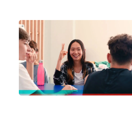
Online-Spanischkurse
Bildungsurlaub
Prüfungsvorbereitung 
Prüfungsvorbereitung 
Bildungsurlaub
Barcelona
Madrid
Málaga
Buenos Aires
Costa Rica
Sommercamps
Reiseziele
Barcelona
Sommercamp
Junge Erwachsene
Madrid
Sommercamp
Junge Erwachsene