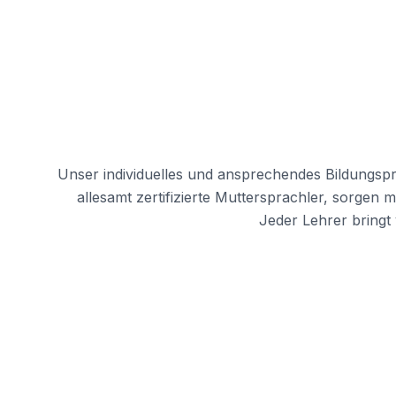
Málaga
Sommercamp
Junge Erwachsene
Costa Rica
Sommercamp
Programme nach Alter
Sommercamps (12-17 J
Barcelona
Madrid
Unser individuelles und ansprechendes Bildungspr
Málaga
allesamt zertifizierte Muttersprachler, sorgen 
Costa Rica
Jeder Lehrer bringt
Junge Erwachsene (16-
Barcelona
Madrid
Málaga