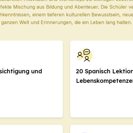
urs
rfekte Mischung aus Bildung und Abenteuer. Die Schüler ver
kenntnissen, einem tieferen kulturellen Bewusstsein, ne
DELE
ganzen Welt und Erinnerungen, die ein Leben lang halten.
SIELE
a Rica
uppenkurs
fsichtigung und
20 Spanisch Lektio
icht
Lebenskompetenze
Erwachsene
richt
richt
urs