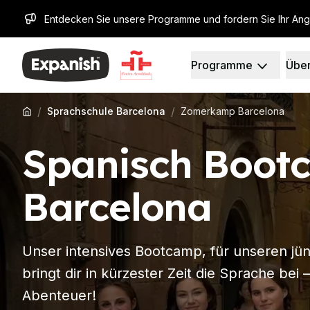
Entdecken Sie unsere Programme und fordern Sie Ihr An
Programme
Über
Spanischschulen
Unsere Geschichte
Reiseziele
Über uns
Barcelona
Unser Team
/
/
Sprachschule Barcelona
Zomerkamp Barcelona
Spanischschule in Barc
Unsere Wirkung
Gruppen-Spanischunter
Karrieren
Spanisch Boot
Abendlicher Gruppenk
Warum Expanish
Langzeitkurse
Lehrmethoden
30+ Programm
Akkreditierungen
Barcelona
50+ Programm
Gesundheit und Sicher
Prüfungsvorbereitung 
Nachhaltigkeit
Prüfungsvorbereitung 
Studentenerfahrung
Unser intensives Bootcamp, für unseren jü
Privatunterricht
Erfahrungsberichte
Madrid
Unsere Studienzentre
bringt dir in kürzester Zeit die Sprache be
Spanischschule Madrid
Partner
Abenteuer!
Gruppen-Spanischunter
Arbeiten Sie mit uns