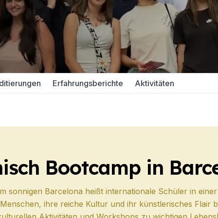
urs
DELE
SIELE
ditierungen
Erfahrungsberichte
Aktivitäten
aga
richt
urs
DELE
SIELE
isch Bootcamp in Barc
onnigen Barcelona heißt internationale Schüler in einer 
enos Aires
 Menschen, ihre reiche Kultur und ihr künstlerisches Flair be
richt
ulturellen Aktivitäten und Workshops zu wichtigen Lebe