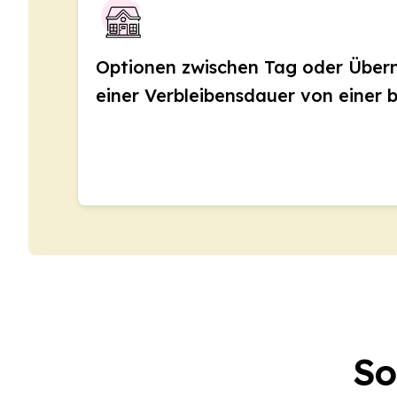
Langzeitkurse
Privatunterricht
Online-Spanischkurse
Optionen zwischen Tag oder Über
Bildungsurlaub
Prüfungsvorbereitung 
einer Verbleibensdauer von einer 
Prüfungsvorbereitung 
30-49 Jahre
Gruppen-Spanischunter
Abendlicher Gruppenk
Langzeitkurse
Privatunterricht
Online-Spanischkurse
Bildungsurlaub
Prüfungsvorbereitung 
Prüfungsvorbereitung 
Über 50 Jahre
Über 50 Programme, sa
So
Abendlicher Gruppenk
Privatunterricht