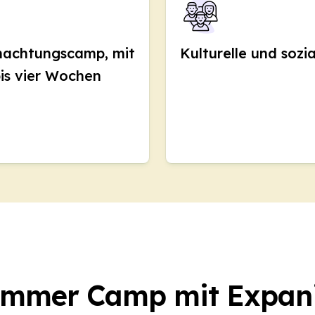
nachtungscamp, mit
Kulturelle und sozia
DELE
bis vier Wochen
SIELE
richt
urs
DELE
SIELE
isonale Kurse
mmer Camp mit Expan
urs