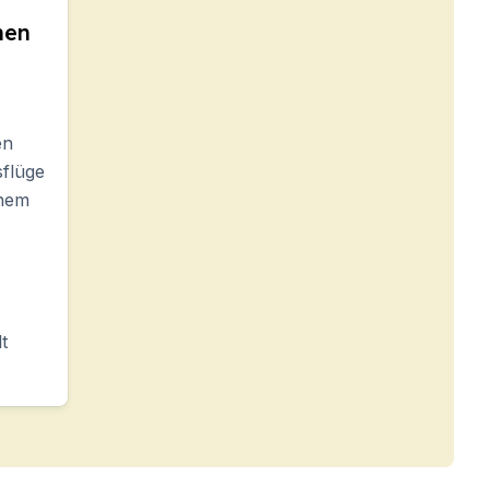
hen
en
sflüge
inem
t