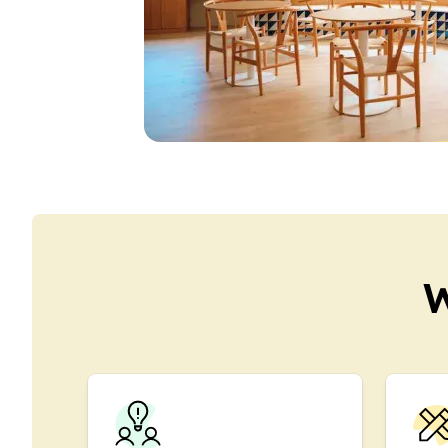
Online-Spanischkurse
Bildungsurlaub
Prüfungsvorbereitung 
Prüfungsvorbereitung 
Bildungsurlaub
Barcelona
Madrid
Málaga
Buenos Aires
Costa Rica
Sommercamps
Reiseziele
W
Barcelona
Sommercamp
Junge Erwachsene
Madrid
Sommercamp
Junge Erwachsene