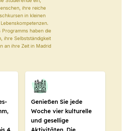
e Studierende ein,
enschen, ihre reiche
ischkursen in kleinen
en Lebenskompetenzen.
s Programms haben die
ihre Selbstständigkeit
 an ihre Zeit in Madrid
es-
Genießen Sie jede
mm,
Woche vier kulturelle
und gesellige
is 4
Aktivitäten. Die