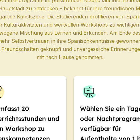
urs
Sommerprogramm im pulsierenden Madrid lädt international
Hauptstadt zu entdecken – bekannt für ihre freundlichen M
igartige Kunstszene. Die Studierenden profitieren von Span
DELE
 Kulturaktivitäten und wertvollen Workshops zu wichtig
SIELE
gewogene Mischung aus Lernen und Erkunden. Am Ende de
hr Selbstvertrauen in ihre Spanischkenntnisse gewonnen, 
le Freundschaften geknüpft und unvergessliche Erinnerungen
a Rica
mit nach Hause genommen.
uppenkurs
icht
Erwachsene
mfasst 20
Wählen Sie ein Tag
richt
errichtsstunden und
oder Nachtprogra
richt
en Workshop zu
verfügbar für
urs
enskompetenzen
Aufenthalte von 1 b