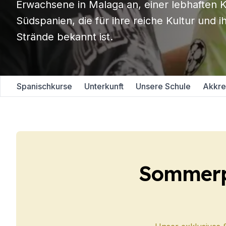
Erwachsene in Malaga an, einer lebhaften K
Abendlicher Gruppenk
Südspanien, die für ihre reiche Kultur und
Langzeitkurse
50+ Programm
Strände bekannt ist.
Prüfungsvorbereitung 
Prüfungsvorbereitung 
Privatunterricht
Málaga
Spanischkurse
Unterkunft
Unsere Schule
Akkre
Spanischschule in Mál
Gruppen-Spanischunter
Abendlicher Gruppenk
Langzeitkurse
50+ Programm
Prüfungsvorbereitung 
Prüfungsvorbereitung 
Sommerp
Privatunterricht
Buenos Aires
Spanische Schule in Bu
Gruppen-Spanischunter