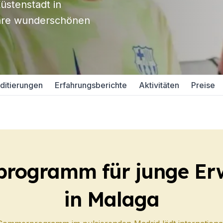
üstenstadt in
urs
 ihre wunderschönen
DELE
SIELE
ditierungen
Erfahrungsberichte
Aktivitäten
Preise
aga
richt
urs
DELE
SIELE
rogramm für junge Er
in Malaga
enos Aires
richt