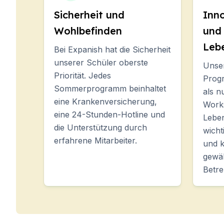
Málaga
Sommercamp
Sicherheit und
Inn
Junge Erwachsene
Wohlbefinden
und
Costa Rica
Leb
Sommercamp
Bei Expanish hat die Sicherheit
Programme nach Alter
unserer Schüler oberste
Unser
Sommercamps (12-17 J
Priorität. Jedes
Prog
Barcelona
Sommerprogramm beinhaltet
als n
Madrid
eine Krankenversicherung,
Work
Málaga
eine 24-Stunden-Hotline und
Lebe
Costa Rica
die Unterstützung durch
wicht
Junge Erwachsene (16-
erfahrene Mitarbeiter.
und k
Barcelona
Madrid
gewäh
Málaga
Betre