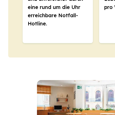
Langzeitkurse
eine rund um die Uhr
pro
Privatunterricht
Online-Spanischkurse
erreichbare Notfall-
Bildungsurlaub
Hotline.
Prüfungsvorbereitung 
Prüfungsvorbereitung 
30-49 Jahre
Gruppen-Spanischunter
Abendlicher Gruppenk
Langzeitkurse
Privatunterricht
Online-Spanischkurse
Bildungsurlaub
Prüfungsvorbereitung 
Prüfungsvorbereitung 
Über 50 Jahre
Über 50 Programme, sa
Abendlicher Gruppenk
Privatunterricht