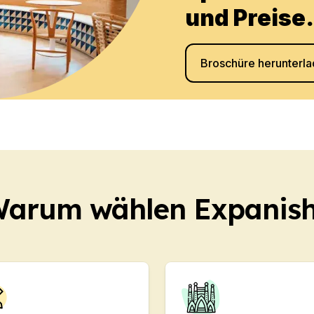
und Preise.
DELE
SIELE
Broschüre herunterl
arum wählen Expanis