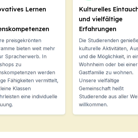
ovatives Lernen
Kulturelles Eintauc
und vielfältige
enskompetenzen
Erfahrungen
e preisgekrönten
Die Studierenden genieß
ahre)
ramme bieten weit mehr
kulturelle Aktivitäten, Au
ur Spracherwerb. In
und die Möglichkeit, in e
shops zu
Wohnheim oder bei einer
nskompetenzen werden
Gastfamilie zu wohnen.
ige Fähigkeiten vermittelt,
Unsere vielfältige
20 Jahre)
leine Klassen
Gemeinschaft heißt
rleisten eine individuelle
Studierende aus aller Wel
uung.
willkommen.