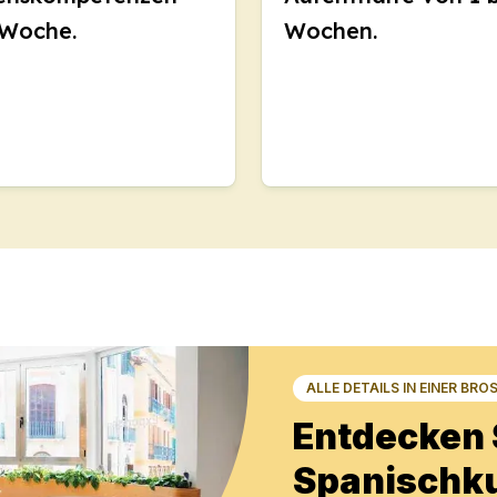
 Woche.
Wochen.
DELE
SIELE
richt
urs
DELE
SIELE
ALLE DETAILS IN EINER BRO
Entdecken 
isonale Kurse
urs
Spanischku