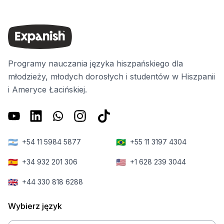
Programy nauczania języka hiszpańskiego dla
młodzieży, młodych dorosłych i studentów w Hiszpanii
i Ameryce Łacińskiej.
🇦🇷
🇧🇷
+54 11 5984 5877
+55 11 3197 4304
🇪🇸
🇺🇸
+34 932 201 306
+1 628 239 3044
🇬🇧
+44 330 818 6288
Wybierz język