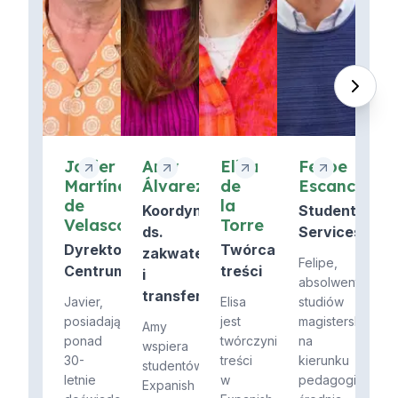
Javier
Amy
Elisa
Felipe
Martínez
Álvarez
de
Escanciano
de
la
Koordynator
Student
Velasco
Torre
ds.
Services
Dyrektor
Twórca
zakwaterowania
Felipe,
Centrum
treści
i
absolwent
transferów
Javier,
Elisa
studiów
posiadający
jest
magisterskich
Amy
ponad
twórczynią
na
wspiera
30-
treści
kierunku
studentów
letnie
w
pedagogika
Expanish