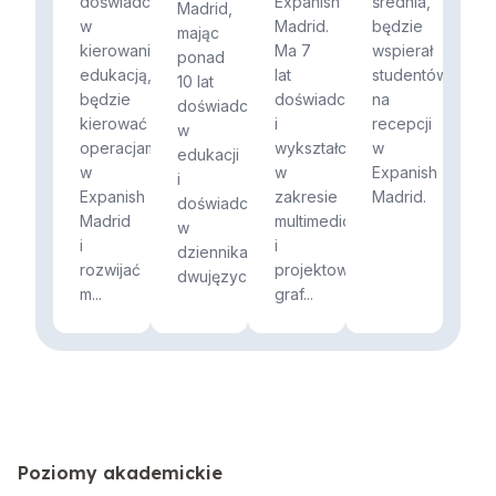
doświadczenie
Expanish
średnia,
Madrid,
w
Madrid.
będzie
mając
kierowaniu
Ma 7
wspierał
ponad
edukacją,
lat
studentów
10 lat
będzie
doświadczenia
na
doświadczenia
kierować
i
recepcji
w
operacjami
wykształcenie
w
edukacji
w
w
Expanish
i
Expanish
zakresie
Madrid.
doświadczenie
Madrid
multimediów
w
i
i
dziennikarstwie
rozwijać
projektowania
dwujęzycznym.
m...
graf...
Poziomy akademickie