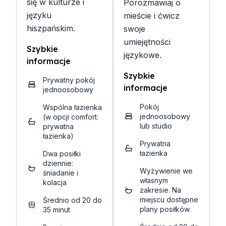
się w kulturze i
Porozmawiaj o
języku
mieście i ćwicz
hiszpańskim.
swoje
umiejętności
Szybkie
językowe.
informacje
Szybkie
Prywatny pokój
informacje
jednoosobowy
Pokój
Wspólna łazienka
jednoosobowy
(w opcji comfort:
lub studio
prywatna
łazienka)
Prywatna
łazienka
Dwa posiłki
dziennie:
Wyżywienie we
śniadanie i
własnym
kolacja
zakresie. Na
miejscu dostępne
Średnio od 20 do
plany posiłków.
35 minut