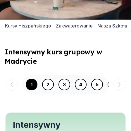
Kursy Hiszpańskiego
Zakwaterowanie
Nasza Szkoła
Intensywny kurs grupowy w
Madrycie
1
2
3
4
5
6
Intensywny