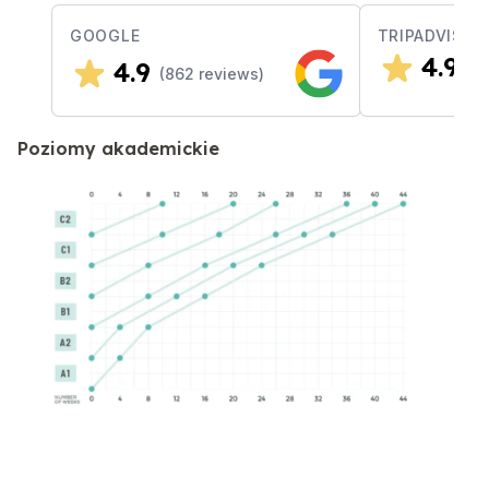
GOOGLE
TRIPADVISOR
4.9
4.9
(
3
(
862
reviews)
Poziomy akademickie