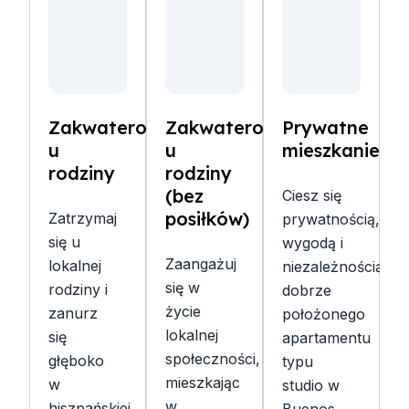
Zakwaterowanie
Zakwaterowanie
Prywatne
u
u
mieszkanie
rodziny
rodziny
(bez
Ciesz się
posiłków)
Zatrzymaj
prywatnością,
się u
wygodą i
Zaangażuj
lokalnej
niezależnością
się w
rodziny i
dobrze
życie
zanurz
położonego
lokalnej
się
apartamentu
społeczności,
głęboko
typu
mieszkając
w
studio w
w
hiszpańskiej