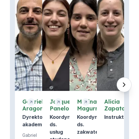
Gabriel
Jacqueline
Marina
Alicia
Aragona
Panelo
Magurno
Zapata
Dyrektor
Koordynator
Koordynator
Instruktor
akademicki
ds.
ds.
usług
zakwaterowania
Gabriel