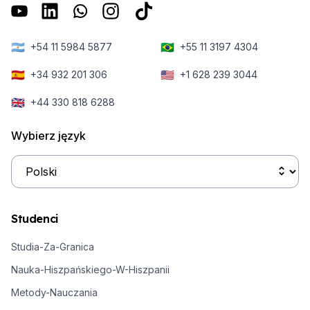
🇦🇷
🇧🇷
+54 11 5984 5877
+55 11 3197 4304
🇪🇸
🇺🇸
+34 932 201 306
+1 628 239 3044
🇬🇧
+44 330 818 6288
Wybierz język
Studenci
Studia-Za-Granica
Nauka-Hiszpańskiego-W-Hiszpanii
Metody-Nauczania