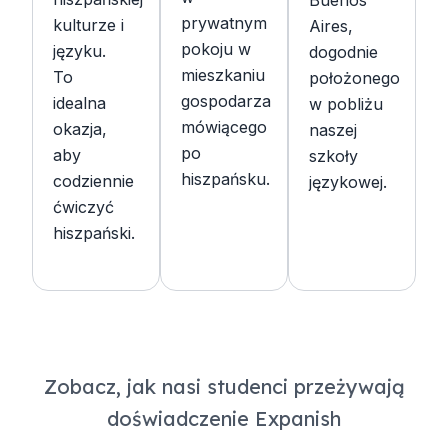
Buenos
prywatnym
kulturze i
Aires,
pokoju w
języku.
dogodnie
mieszkaniu
To
położonego
gospodarza
idealna
w pobliżu
mówiącego
okazja,
naszej
po
aby
szkoły
hiszpańsku.
codziennie
językowej.
ćwiczyć
hiszpański.
Zobacz, jak nasi studenci przeżywają
doświadczenie Expanish