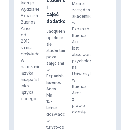
studenckich
kieruje
Marina
i
wydziałem
zarządza
zajęć
Expanish
akademikami
dodatkowych
Buenos
w
Aires
Expanish
Jacqueline
od
Buenos
opiekuje
2013
Aires,
się
r. i ma
jest
studentami
doświadczenie
absolwentką
poza
w
psychologii
zajęciami
nauczaniu
na
w
języka
Uniwersytecie
Expanish
hiszpańskiego
w
Buenos
jako
Buenos
Aires.
języka
Aires
Ma
obcego.
z
10-
prawie
letnie
dziesię...
doświadczenie
w
turystyce