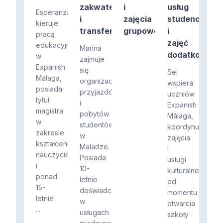
zakwaterowania
i
usług
Esperanza
i
zajęcia
studenckich
kieruje
transferów
grupowe
i
pracą
zajęć
edukacyjną
Marina
dodatkowych
w
zajmuje
Expanish
się
Sei
Málaga,
organizacją
wspiera
posiada
przyjazdów
uczniów
tytuł
i
Expanish
magistra
pobytów
Málaga,
w
studentów
koordynując
zakresie
w
zajęcia
kształcenia
Maladze.
i
nauczycieli
Posiada
usługi
i
10-
kulturalne
ponad
letnie
od
15-
doświadczenie
momentu
letnie
w
otwarcia
...
usługach
szkoły