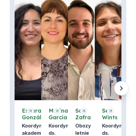
Esperanza
Marina
Saúl
Sei
González
García
Zafra
Wints
Koordynator
Koordynator
Obozy
Koordynator
akademicki
ds.
letnie
ds.