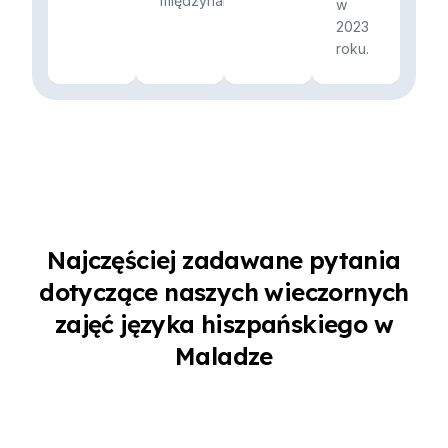
międzynarodowy...
w
2023
roku.
Najczęściej zadawane pytania
dotyczące naszych wieczornych
zajęć języka hiszpańskiego w
Maladze