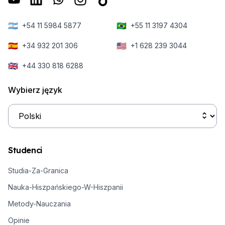
🇦🇷
🇧🇷
+54 11 5984 5877
+55 11 3197 4304
🇪🇸
🇺🇸
+34 932 201 306
+1 628 239 3044
🇬🇧
+44 330 818 6288
Wybierz język
Studenci
Studia-Za-Granica
Nauka-Hiszpańskiego-W-Hiszpanii
Metody-Nauczania
Opinie