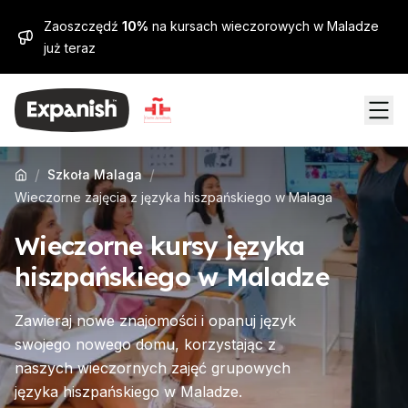
Zaoszczędź
10%
na kursach wieczorowych w Maladze
już teraz
/
/
Szkoła Malaga
Wieczorne zajęcia z języka hiszpańskiego w Malaga
Wieczorne kursy języka
hiszpańskiego w Maladze
Zawieraj nowe znajomości i opanuj język
swojego nowego domu, korzystając z
naszych wieczornych zajęć grupowych
języka hiszpańskiego w Maladze.