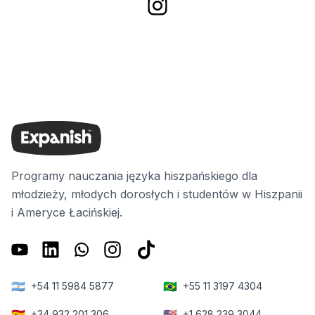
Programy nauczania języka hiszpańskiego dla
młodzieży, młodych dorosłych i studentów w Hiszpanii
i Ameryce Łacińskiej.
🇦🇷
🇧🇷
+54 11 5984 5877
+55 11 3197 4304
🇪🇸
🇺🇸
+34 932 201 306
+1 628 239 3044