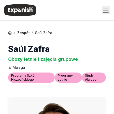
/
/
Zespół
Saúl Zafra
Saúl Zafra
Obozy letnie i zajęcia grupowe
Málaga
Programy Szkół
Programy
Study
Hiszpańskiego
Letnie
Abroad