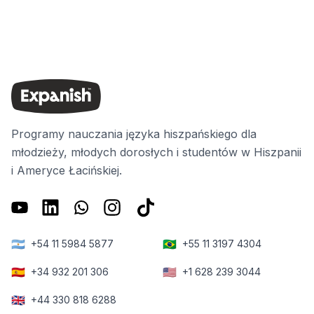
Programy nauczania języka hiszpańskiego dla
młodzieży, młodych dorosłych i studentów w Hiszpanii
i Ameryce Łacińskiej.
🇦🇷
🇧🇷
+54 11 5984 5877
+55 11 3197 4304
🇪🇸
🇺🇸
+34 932 201 306
+1 628 239 3044
🇬🇧
+44 330 818 6288