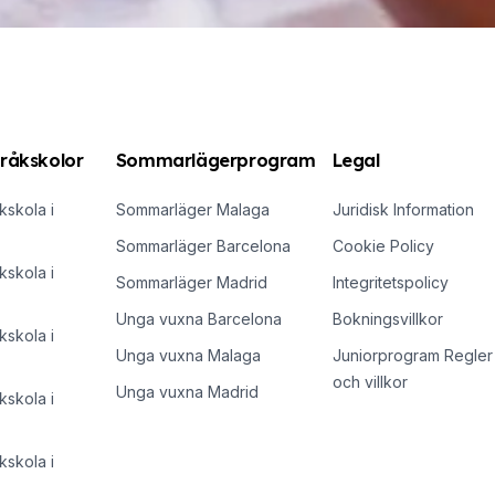
råkskolor
Sommarlägerprogram
Legal
skola i
Sommarläger Malaga
Juridisk Information
Sommarläger Barcelona
Cookie Policy
skola i
Sommarläger Madrid
Integritetspolicy
Unga vuxna Barcelona
Bokningsvillkor
skola i
Unga vuxna Malaga
Juniorprogram Regler
och villkor
Unga vuxna Madrid
skola i
skola i