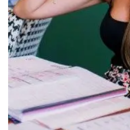
18–29 år
Spanska grupplektioner
Kvällsgruppskurs
Långtidskurser
Privatlektioner
Spanska onlinekurser
CSN
Provförberedelse DELE
Provförberedelse SIELE
30-49 years
Spanska grupplektioner
Kvällsgruppskurs
Långtidskurser
Privatlektioner
Spanska onlinekurser
CSN
Provförberedelse DELE
Provförberedelse SIELE
50+ år