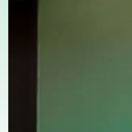
Långtidskurser
50+-programmet
Provförberedelse DELE
Provförberedelse SIELE
CSN
Privatlektioner
Malaga
Malaga spanska skola
Spanska grupplektioner
Kvällsgruppskurs
Långtidskurser
50+-programmet
Provförberedelse DELE
Provförberedelse SIELE
CSN
Privatlektioner
Buenos Aires
Spanska skolan i Buenos Aires
Spanska grupplektioner