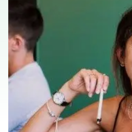
Kvällsgruppskurs
Långtidskurser
50+-programmet
Provförberedelse DELE
Provförberedelse SIELE
CSN
Privatlektioner
Costa Rica
Costa Ricas spanska skola
Intensiv gruppkurs
Intensivkurs och surfgruppkurs
Långtidskurser
CSN
Privata spanska lektioner
Program efter ålder
16–20 år
Unga vuxna program
Spanska grupplektioner