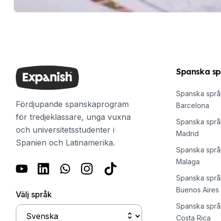
50+ program Säsongssessioner
Kvällsgruppskurs
Privatlektioner
Spanska onlinekurser
CSN
Provförberedelse DELE
Spanska sp
Provförberedelse SIELE
Sommarläger
Spanska språk
Destinationer
Fördjupande spanskaprogram
Barcelona
Barcelona
för tredjeklassare, unga vuxna
Spanska språk
Sommarläger
och universitetsstudenter i
Madrid
Młodzi dorośli
Spanien och Latinamerika.
Madrid
Spanska språk
Obóz letni
Malaga
Młodzi dorośli
Spanska språk
Málaga
Buenos Aires
Välj språk
Obóz letni
Młodzi dorośli
Spanska språk
Costa Rica
Costa Rica