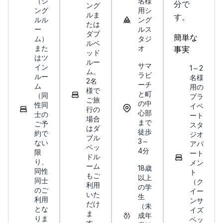
（シ
名様
分で
ング
ング
用シ
ルま
す。
ルル
ング
たは
ー
ルス
ダブ
簡単な
ム）
タジ
ルベ
また
オ
事実
ッド
はツ
ルー
サマ
イン
1～2
ム。
ラビ
ルー
名様
2名
ーチ
ム
用の
様で
と町
（同
プラ
ご旅
の中
性同
イベ
行の
心部
士の
ート
場合
まで
ご予
スタ
はダ
徒歩
約で
ジオ
ブル
3～
ない
アパ
ベッ
4分
限
ート
ドル
り、
メン
ーム
18歳
同性
ト
もご
以上
同士
（ク
利用
の学
のご
イー
いた
生
利用
ンサ
だけ
（未
とな
イズ
ま
成年
りま
ベッ
す。