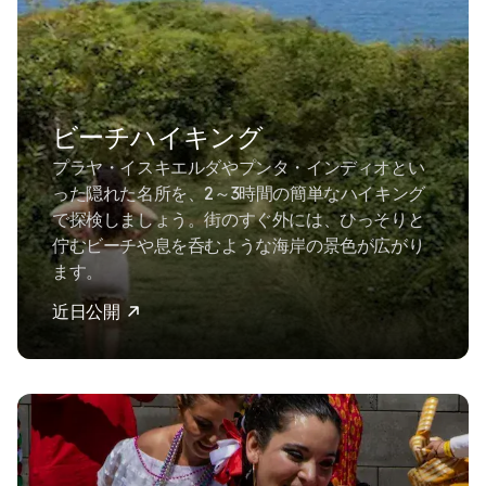
ビーチハイキング
プラヤ・イスキエルダやプンタ・インディオとい
った隠れた名所を、2～3時間の簡単なハイキング
で探検しましょう。街のすぐ外には、ひっそりと
佇むビーチや息を呑むような海岸の景色が広がり
ます。
近日公開