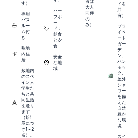
者は
す）
ドを
大人
共
ハー
同伴
専用
有）
フボ
の
バス
ー
み）
ルー
プラ
ド：
ム付
イベ
朝食
き
ート
と夕
ガー
食
敷地
デ
内住
ン、
安全
居
ハン
な地
モッ
域
敷地内
ク、
のスペ
屋外
イン人
シャ
学生た
ワー
ちと共
を備
同生活
えた
を送り
自然
ます
豊か
（1部
な環
屋につ
境
き1～2
名）。
スイ