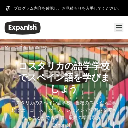
プログラム内容を確認し、お見積もりを入手してください。
/
コスタリカの学校
コスタリカの語学学校
でスペイン語を学びま
しょう
コスタリカのスペイン語学校。当校のスペイン語学
校では、コース、クラス、レッスンで学習を充実さ
せることができます。最高の学習場所：
Expanish！