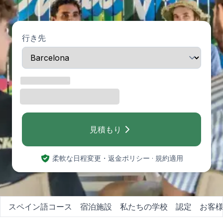
行き先
見積もり
柔軟な日程変更・返金ポリシー · 規約適用
スペイン語コース
宿泊施設
私たちの学校
認定
お客