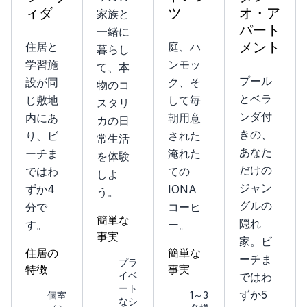
ィダ
ツ
オ・ア
家族と
パート
一緒に
メント
住居と
庭、ハ
暮らし
学習施
ンモッ
て、本
プール
設が同
ク、そ
物のコ
とベラ
じ敷地
して毎
スタリ
ンダ付
内にあ
朝用意
カの日
きの、
り、ビ
された
常生活
あなた
ーチま
淹れた
を体験
だけの
ではわ
ての
しよ
ジャン
ずか4
IONA
う。
グルの
分で
コーヒ
簡単な
隠れ
す。
ー。
事実
家。ビ
住居の
簡単な
ーチま
プラ
特徴
事実
イベ
ではわ
ート
ずか5
個室
1～3
なシ