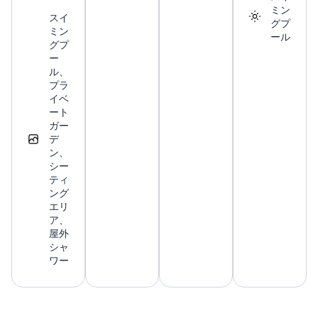
ミン
スイ
グプ
ミン
ール
グプ
ー
ル、
プラ
イベ
ート
ガー
デ
ン、
シー
ティ
ング
エリ
ア、
屋外
シャ
ワー