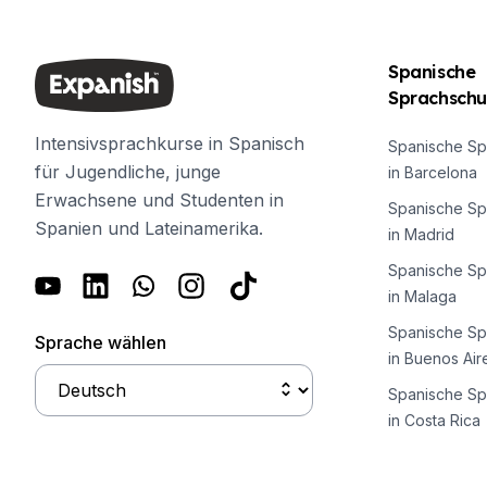
50+ Programm
Prüfungsvorbereitung DELE
Prüfungsvorbereitung SIELE
Spanische
Privatunterricht
Sprachschu
Málaga
Spanischschule in Málaga
Intensivsprachkurse in Spanisch
Spanische Sp
Gruppen-Spanischunterricht
für Jugendliche, junge
in Barcelona
Abendlicher Gruppenkurs
Erwachsene und Studenten in
Spanische Sp
Langzeitkurse
Spanien und Lateinamerika.
in Madrid
50+ Programm
Spanische Sp
Prüfungsvorbereitung DELE
in Malaga
Prüfungsvorbereitung SIELE
Privatunterricht
Spanische Sp
Sprache wählen
Buenos Aires
in Buenos Air
Spanische Schule in Buenos Aire
Spanische Sp
Gruppen-Spanischunterricht
in Costa Rica
Abendlicher Gruppenkurs
Langzeitkurse
50+ Programm