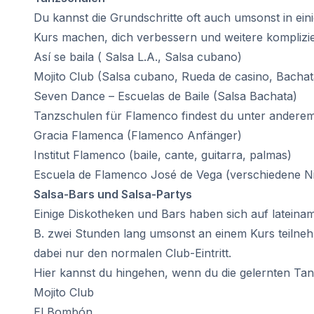
Prüfungsvorbereitung DELE
Du kannst die Grundschritte oft auch umsonst in ein
Prüfungsvorbereitung SIELE
Kurs machen, dich verbessern und weitere komplizier
Bildungsurlaub
Así se baila ( Salsa L.A., Salsa cubano)
Barcelona
Madrid
Mojito Club (Salsa cubano, Rueda de casino, Bachat
Málaga
Seven Dance – Escuelas de Baile (Salsa Bachata)
Buenos Aires
Tanzschulen für Flamenco findest du unter anderem
Costa Rica
Gracia Flamenca (Flamenco Anfänger)
Sommercamps
Institut Flamenco (baile, cante, guitarra, palmas)
Reiseziele
Escuela de Flamenco José de Vega (verschiedene Ni
Barcelona
Sommercamp
Salsa-Bars und Salsa-Partys
Junge Erwachsene
Einige Diskotheken und Bars haben sich auf lateina
Madrid
B. zwei Stunden lang umsonst an einem Kurs teilneh
Sommercamp
dabei nur den normalen Club-Eintritt.
Junge Erwachsene
Hier kannst du hingehen, wenn du die gelernten Tan
Málaga
Mojito Club
Sommercamp
Junge Erwachsene
El Bombón