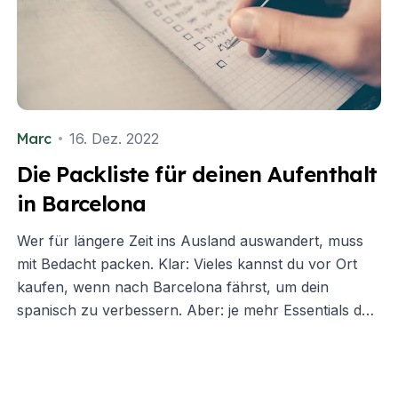
Marc
16. Dez. 2022
Die Packliste für deinen Aufenthalt
in Barcelona
Wer für längere Zeit ins Ausland auswandert, muss
mit Bedacht packen. Klar: Vieles kannst du vor Ort
kaufen, wenn nach Barcelona fährst, um dein
spanisch zu verbessern. Aber: je mehr Essentials du
dabei hast, desto entspannter kannst du deine Reise
antreten. Denn besonders dann, wenn deine
Fremdsprachenkenntnisse noch bescheiden sind,