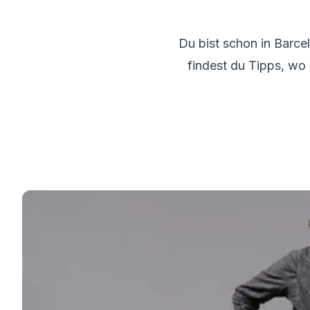
50+ Programm
Prüfungsvorbereitung DELE
Prüfungsvorbereitung SIELE
Du bist schon in Barce
Privatunterricht
findest du Tipps, wo
Málaga
Spanischschule in Málaga
Gruppen-Spanischunterricht
Abendlicher Gruppenkurs
Langzeitkurse
50+ Programm
Prüfungsvorbereitung DELE
Prüfungsvorbereitung SIELE
Privatunterricht
Buenos Aires
Spanische Schule in Buenos Aire
Gruppen-Spanischunterricht
Abendlicher Gruppenkurs
Langzeitkurse
50+ Programm