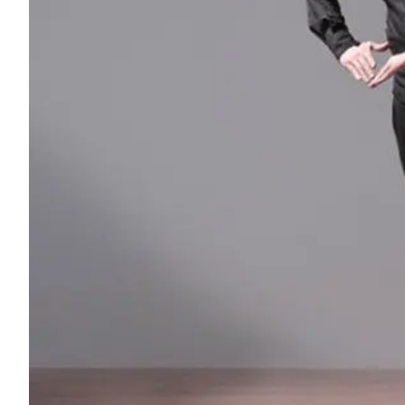
Prüfungsvorbereitung DELE
Prüfungsvorbereitung SIELE
Privatunterricht
Costa Rica
Spanischschule in Costa Rica
Intensivgruppenkurs
Intensiv- und Surf-Gruppenkurs
Langzeitkurse
Privater Spanischunterricht
Programme nach Alter
16-20 Jahre
Programme für junge Erwachsen
Gruppen-Spanischunterricht
18-29 Jahre
Gruppen-Spanischunterricht
Abendlicher Gruppenkurs
Langzeitkurse
Privatunterricht