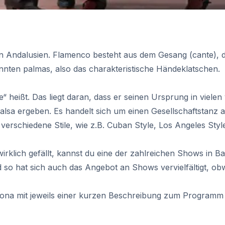
n Andalusien. Flamenco besteht aus dem Gesang (
cante
), 
ten palmas, also das charakteristische Händeklatschen.
ße“ heißt. Das liegt daran, dass er seinen Ursprung in viel
Salsa ergeben. Es handelt sich um einen Gesellschaftstanz 
verschiedene Stile, wie z.B. Cuban Style, Los Angeles Sty
klich gefällt, kannst du eine der zahlreichen Shows in Ba
 hat sich auch das Angebot an Shows vervielfältigt, obw
urse
elona mit jeweils einer kurzen Beschreibung zum Programm 