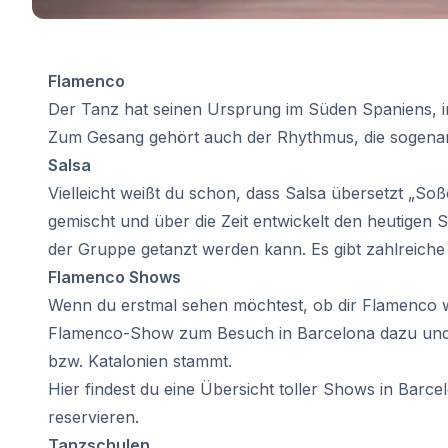
Online-Spanischkurse
Bildungsurlaub
Prüfungsvorbereitung DELE
Prüfungsvorbereitung SIELE
Flamenco
30-49 Jahre
Der Tanz hat seinen Ursprung im Süden Spaniens, i
Gruppen-Spanischunterricht
Zum Gesang gehört auch der Rhythmus, die sogenann
Abendlicher Gruppenkurs
Salsa
Langzeitkurse
Vielleicht weißt du schon, dass Salsa übersetzt „So
Privatunterricht
Online-Spanischkurse
gemischt und über die Zeit entwickelt den heutigen 
Bildungsurlaub
der Gruppe getanzt werden kann. Es gibt zahlreiche 
Prüfungsvorbereitung DELE
Flamenco Shows
Prüfungsvorbereitung SIELE
Wenn du erstmal sehen möchtest, ob dir Flamenco wir
Über 50 Jahre
Flamenco-Show zum Besuch in Barcelona dazu und so
Über 50 Programme, saisonale K
bzw. Katalonien stammt.
Abendlicher Gruppenkurs
Privatunterricht
Hier findest du eine Übersicht toller Shows in Barc
Online-Spanischkurse
reservieren.
Bildungsurlaub
Tanzschulen