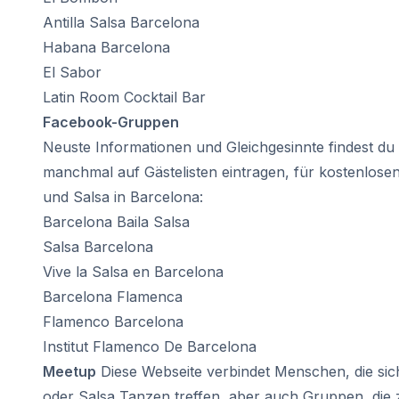
Costa Rica
Antilla Salsa Barcelona
Sommercamp
Habana Barcelona
Programme nach Alter
El Sabor
Sommercamps (12-17 Jahre)
Latin Room Cocktail Bar
Barcelona
Facebook-Gruppen
Madrid
Málaga
Neuste Informationen und Gleichgesinnte findest du
Costa Rica
manchmal auf Gästelisten eintragen, für kostenlosen
Junge Erwachsene (16-20 Jahre)
und Salsa in Barcelona:
Barcelona
Barcelona Baila Salsa
Madrid
Salsa Barcelona
Málaga
Vive la Salsa en Barcelona
Barcelona Flamenca
Flamenco Barcelona
Institut Flamenco De Barcelona
Meetup
Diese Webseite verbindet Menschen, die sic
oder Salsa Tanzen treffen, aber auch Gruppen, die