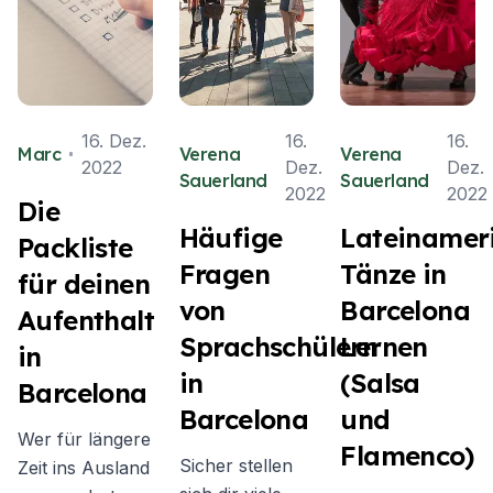
16. Dez.
16.
16.
Marc
Verena
Verena
2022
Dez.
Dez.
Sauerland
Sauerland
2022
2022
Die
Häufige
Lateinamer
Packliste
Fragen
Tänze in
für deinen
von
Barcelona
Aufenthalt
Sprachschülern
Lernen
in
in
(Salsa
Barcelona
Barcelona
und
Wer für längere
Flamenco)
Sicher stellen
Zeit ins Ausland