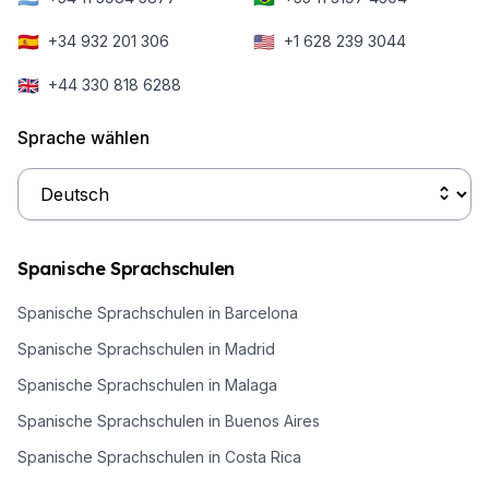
das Gelernte
kannst? Hier
Denn
dann auch
🇪🇸
🇺🇸
+34 932 201 306
+1 628 239 3044
haben wir die
besonders
üben kannst!
häufigsten
dann, wenn
🇬🇧
+44 330 818 6288
Fragen für dich
deine
zusammengetragen!
Sprache wählen
Fremdsprachenkenntnisse
noch
bescheiden
sind, möchtest
du dich nicht
Spanische Sprachschulen
gleich am
allerersten Tag
Spanische Sprachschulen in Barcelona
durch die Läden
Spanische Sprachschulen in Madrid
der Stadt
Spanische Sprachschulen in Malaga
fragen müssen,
Spanische Sprachschulen in Buenos Aires
um irgendwie
an dein
Spanische Sprachschulen in Costa Rica
bevorzugtes